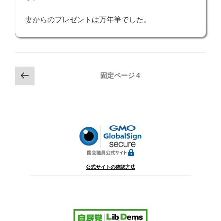
妻からのプレゼントは万年筆でした。
投
前
固定ページ
4
の
稿
ペ
の
ー
ペ
ジ
ー
ジ
送
り
公式サイトの確認方法