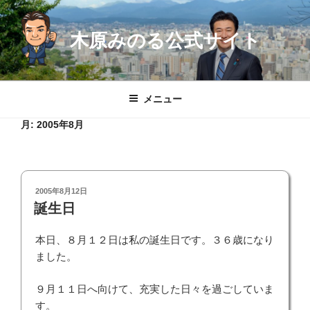
コ
ン
木原みのる公式サイト
テ
ン
ツ
へ
メニュー
ス
キ
月:
2005年8月
ッ
プ
投
2005年8月12日
稿
誕生日
日:
本日、８月１２日は私の誕生日です。３６歳になり
ました。
９月１１日へ向けて、充実した日々を過ごしていま
す。