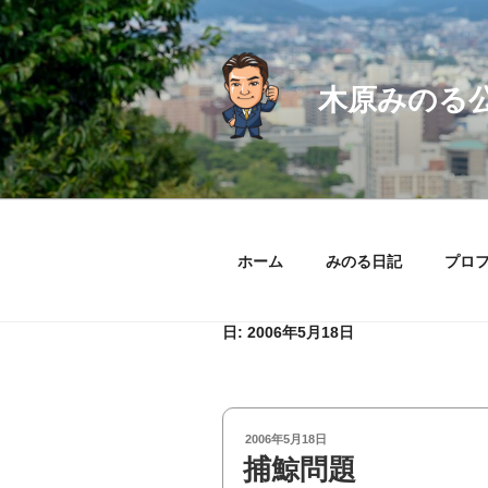
コ
ン
テ
ン
木原みのる
ツ
へ
ス
キ
ッ
プ
ホーム
みのる日記
プロ
日:
2006年5月18日
投
2006年5月18日
稿
捕鯨問題
日: