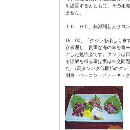
を設置するとともに、その組
ません。
１６：００、無派閥新人サロ
19：00、「クジラを楽しく
存管理し、貴重な海の幸を将
にした勉強会です。クジラは
る理解を得る事は実は外交問
た。↓高タンパク低脂肪のクジ
刺身・ベーコン・ステーキ・