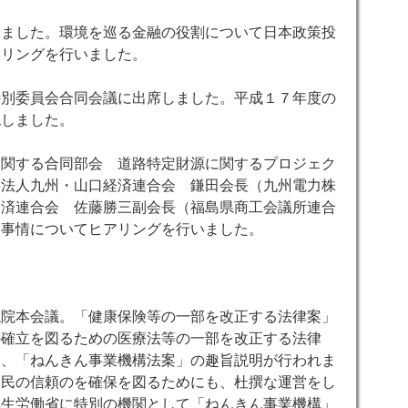
しました。環境を巡る金融の役割について日本政策投
アリングを行いました。
特別委員会合同会議に出席しました。平成１７年度の
認しました。
に関する合同部会 道路特定財源に関するプロジェク
団法人九州・山口経済連合会 鎌田会長（九州電力株
経済連合会 佐藤勝三副会長（福島県商工会議所連合
路事情についてヒアリングを行いました。
議院本会議。「健康保険等の一部を改正する法律案」
の確立を図るための医療法等の一部を改正する法律
た、「ねんきん事業機構法案」の趣旨説明が行われま
国民の信頼のを確保を図るためにも、杜撰な運営をし
厚生労働省に特別の機関として「ねんきん事業機構」