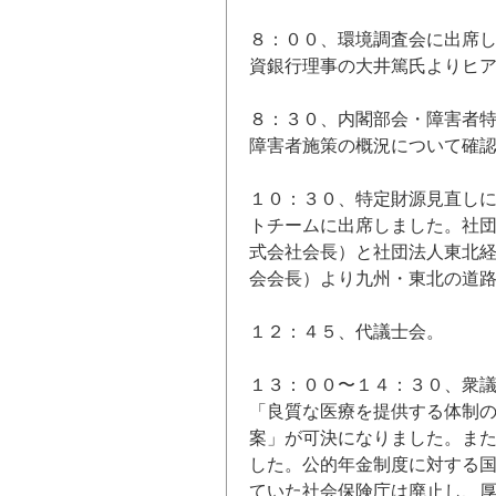
８：００、環境調査会に出席
資銀行理事の大井篤氏よりヒ
８：３０、内閣部会・障害者
障害者施策の概況について確
１０：３０、特定財源見直し
トチームに出席しました。社
式会社会長）と社団法人東北
会会長）より九州・東北の道
１２：４５、代議士会。
１３：００〜１４：３０、衆
「良質な医療を提供する体制
案」が可決になりました。ま
した。公的年金制度に対する
ていた社会保険庁は廃止し、