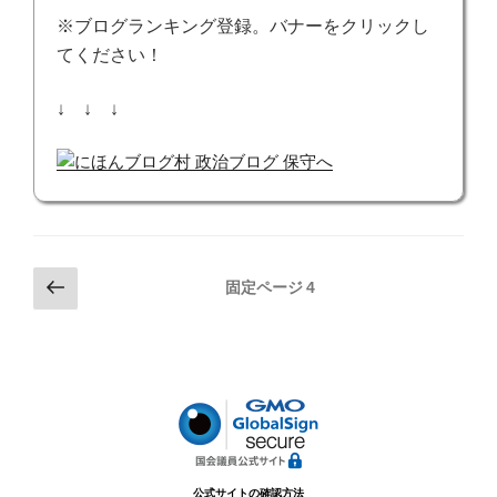
※ブログランキング登録。バナーをクリックし
てください！
↓ ↓ ↓
投
前
固定ページ
4
の
稿
ペ
の
ー
ペ
ジ
ー
ジ
送
公式サイトの確認方法