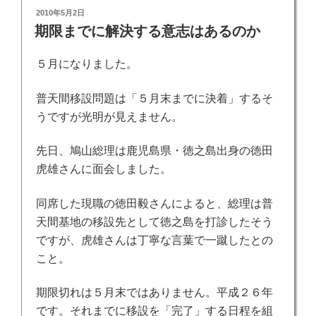
投
2010年5月2日
稿
期限までに解決する意志はあるのか
日:
５月になりました。
普天間移設問題は「５月末までに決着」するそ
うですが光明が見えません。
先日、鳩山総理は鹿児島県・徳之島出身の徳田
虎雄さんに面会しました。
同席した現職の徳田毅さんによると、総理は
普
天間基地の移設先として徳之島を打診したそう
ですが、虎雄さんは丁寧な言葉で一蹴したとの
こと。
期限切れは５月末ではありません。平成２６年
です。
それまでに移設を「完了」する日程を組