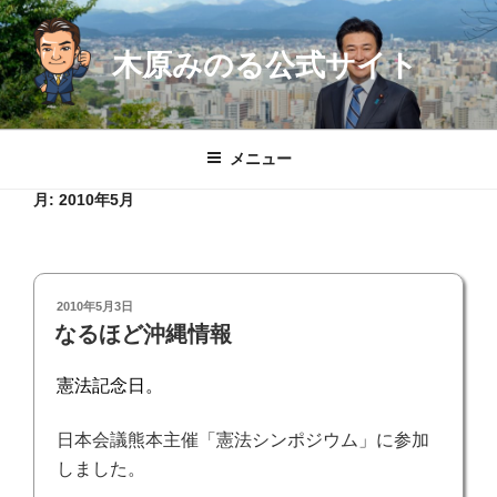
コ
ン
木原みのる公式サイト
テ
ン
ツ
へ
メニュー
ス
キ
月:
2010年5月
ッ
プ
投
2010年5月3日
稿
なるほど沖縄情報
日:
憲法記念日。
日本会議熊本主催「憲法シンポジウム」に参加
しました。