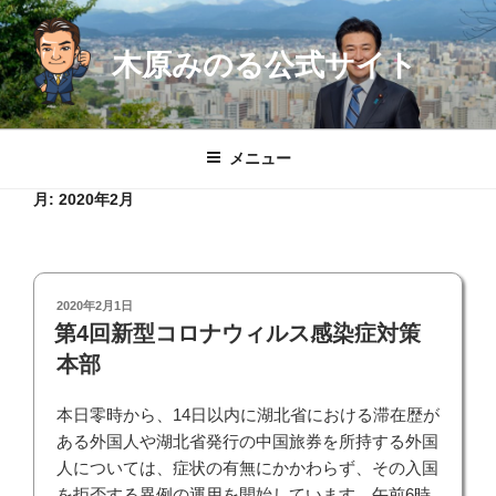
コ
ン
木原みのる公式サイト
テ
ン
ツ
へ
メニュー
ス
キ
月:
2020年2月
ッ
プ
投
2020年2月1日
稿
第4回新型コロナウィルス感染症対策
日:
本部
本日零時から、14日以内に湖北省における滞在歴が
ある外国人や湖北省発行の中国旅券を所持する外国
人については、症状の有無にかかわらず、その入国
を拒否する異例の運用を開始しています。午前6時