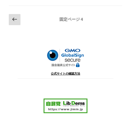
投
前
固定ページ
4
の
稿
ペ
の
ー
ペ
ジ
ー
ジ
送
り
公式サイトの確認方法