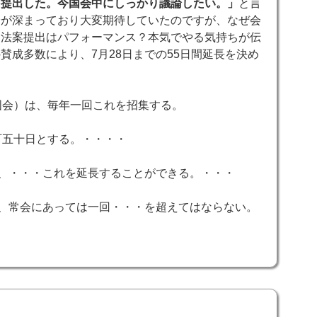
を提出した。今国会中にしっかり議論したい。」
と言
論が深まっており大変期待していたのですが、なぜ会
？法案提出はパフォーマンス？本気でやる気持ちが伝
賛成多数により、7月28日までの55日間延長を決め
国会）は、毎年一回これを招集する。
百五十日とする。・・・・
は、・・・これを延長することができる。・・・
は、常会にあっては一回・・・を超えてはならない。