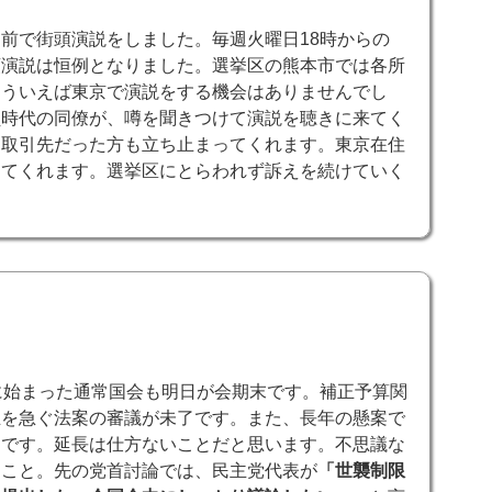
前で街頭演説をしました。毎週火曜日18時からの
頭演説は恒例となりました。選挙区の熊本市では各所
そういえば東京で演説をする機会はありませんでし
員時代の同僚が、噂を聞きつけて演説を聴きに来てく
た取引先だった方も立ち止まってくれます。東京在住
けてくれます。選挙区にとらわれず訴えを続けていく
に始まった通常国会も明日が会期末です。補正予算関
立を急ぐ法案の審議が未了です。また、長年の懸案で
中です。延長は仕方ないことだと思います。不思議な
たこと。先の党首討論では、民主党代表が
「世襲制限