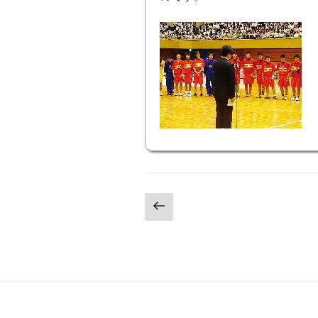
ほ
投
前
の
稿
ペ
の
ー
ジ
ペ
ー