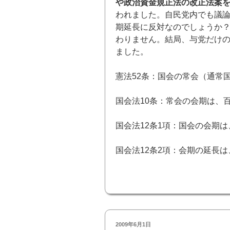
や政治資金規正法の改正法案
われました。自民党内でも議
期延長に反対なのでしょうか
わりません。結局、与党だけの
ました。
憲法52条：国会の常会（通常
国会法10条：常会の会期は、
国会法12条1項：国会の会期
国会法12条2項：会期の延長
投
2009年6月1日