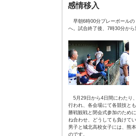
稿
感情移入
日:
早朝6時00分プレーボールの
へ。試合終了後、7時30分か
5月29日から4日間にわたり
行われ、各会場にて各競技と
勝戦観戦と閉会式参加のため
ね合わせ、どうしても負けて
男子と城北高校女子には、熊
のです。