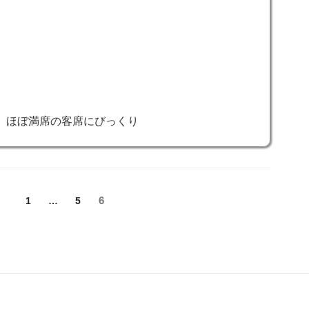
ぼ満席の客席にびっくり
固
固
固
6
1
…
5
定
定
定
ペ
ペ
ペ
ー
ー
ー
ジ
ジ
ジ