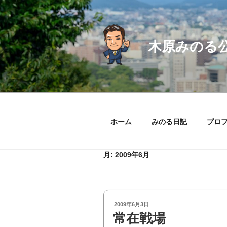
コ
ン
テ
ン
木原みのる
ツ
へ
ス
キ
ッ
プ
ホーム
みのる日記
プロ
月:
2009年6月
投
2009年6月3日
稿
常在戦場
日: