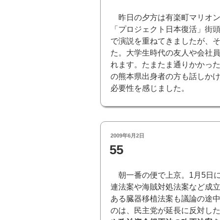
昨日の夕方は有楽町マリオン
「プロジェクト日本復活」街
で演説を重ねてきましたが、
た。大学生時代の友人や会社
れます。たまたま通りかかっ
の熊本県出身者の方も話しか
必要性を感じました。
投
2009年6月2日
稿
55
日:
朝一番の便で上京。1月5日
連法案や海賊対処法案など成
ある臓器移植法案も議論の途
のは、民主党が延長に反対し