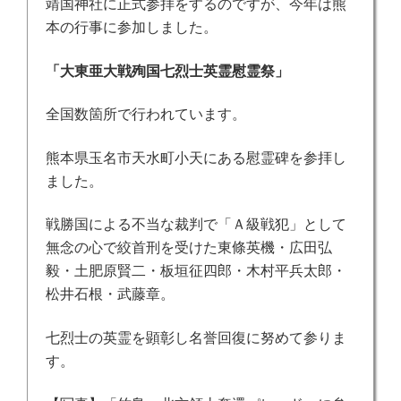
靖国神社に正式参拝をするのですが、今年は熊
本の行事に参加しました。
「大東亜大戦殉国七烈士英霊慰霊祭」
全国数箇所で行われています。
熊本県玉名市天水町小天にある慰霊碑を参拝し
ました。
戦勝国による不当な裁判で「Ａ級戦犯」として
無念の心で絞首刑を受けた東條英機・広田弘
毅・土肥原賢二・板垣征四郎・木村平兵太郎・
松井石根・武藤章。
七烈士の英霊を顕彰し名誉回復に努めて参りま
す。