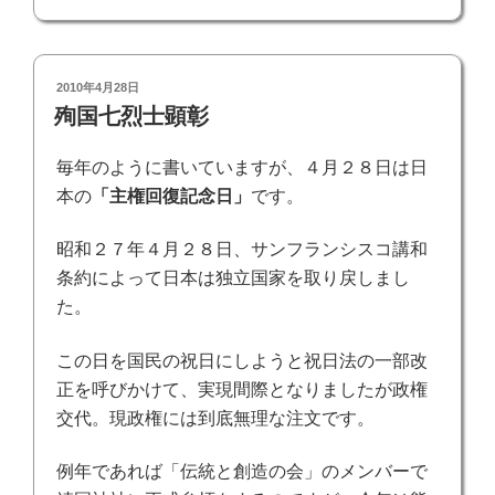
投
2010年4月28日
稿
殉国七烈士顕彰
日:
毎年のように書いていますが、４月２８日は日
本の
「主権回復記念日」
です。
昭和２７年４月２８日、サンフランシスコ講和
条約によって日本は独立国家を取り戻しまし
た。
この日を国民の祝日にしようと祝日法の一部改
正を呼びかけて、実現間際となりましたが政権
交代。現政権には到底無理な注文です。
例年であれば「伝統と創造の会」のメンバーで