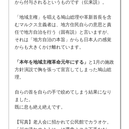
から付与されるというものです（伝来説）。
「地域主権」を唱える鳩山総理や革新首長を含
むマルクス主義者は、地方住民自らの意思と責
任で地方自治を行う（固有説）と言いますが、
それは「地方自治の本旨」からも日本人の感覚
からも大きくかけ離れています。
「本年を地域主権革命元年にする」
と
1
月の施政
方針演説で胸を張って宣言してしまった鳩山総
理。
自らの首を自らの手で絞めてしまう結果になり
ました。
既に息も絶え絶えです。
【写真】老人会に招かれて公民館でカラオケ。