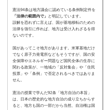
憲法
94
条は地方議会に認めている条例制定件を
「法律の範囲内で」
と明記しています。
誤解を恐れずに言えば、国が基地移転のための
法律を強引に作れば、地方は受け入れざるを得
ないのです。
国があってこそ地方があります。米軍基地だけ
でなく原子力発電所などもそうですが、国の安
全保障やエネルギー問題など国民全体の生存に
関わる政策が、一地域の「反対集会」や「住民
投票」や「条例」で否定されるべきではありま
せん。
憲法の授業で学んだ
92
条「地方自治の本旨」
は、日本の歴史的な地方自治の成り立ちからす
ると、地方も国の一部だから当然、自治権は国