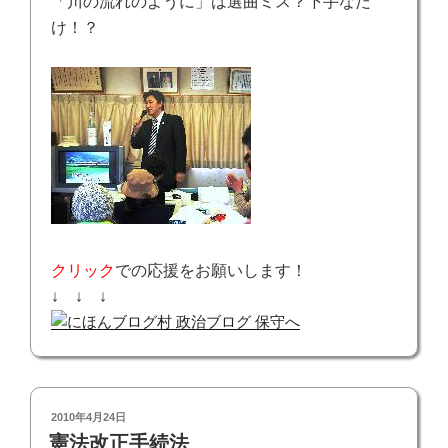
「川の流れのように」は選曲ミス？下手なだ
け！？
クリック
での応援をお願いします！
↓ ↓ ↓
投
2010年4月24日
稿
憲法改正手続法