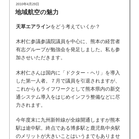
投
2010年4月29日
稿
地域航空の魅力
日:
天草エアライン
をどう考えていくか？
木村仁参議参議院議員を中心に、熊本の経営者
有志グループが勉強会を発足しました。私も参
加させいただきます。
木村仁さんは国内に「ドクター・ヘリ」を導入
した第一人者。７月で議員を引退されますが、
これからもライフワークとして熊本県内の新交
通システム導入をはじめインフラ整備などに尽
力されます。
今年度末に九州新幹線が全線開通しますが熊本
駅は途中駅。終点である博多駅と鹿児島中央駅
のメリットが大きいことはいうまでもありませ