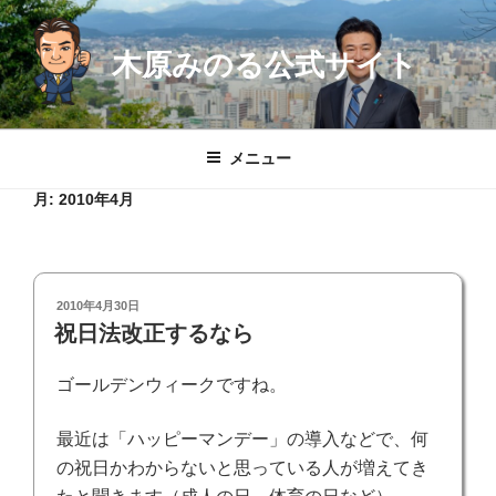
コ
ン
木原みのる公式サイト
テ
ン
ツ
へ
メニュー
ス
キ
月:
2010年4月
ッ
プ
投
2010年4月30日
稿
祝日法改正するなら
日:
ゴールデンウィークですね。
最近は「ハッピーマンデー」の導入などで、何
の祝日かわからないと思っている人が増えてき