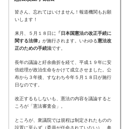
日:
皆さん、忘れてはいけません！報道機関もお願
いします！
来月、５月１８日に
「日本国憲法の改正手続に
関する法律」
が施行されます。いわゆる
憲法改
正のための手続法
です。
長年の議論と紆余曲折を経て、平成１９年に安
倍総理が政治生命をかけて成立させました。公
布から３年後、すなわち今年５月１８日が施行
日なのです。
改正するもしないも、憲法の内容を議論すると
ころが「憲法審査会」。
ところが、衆議院では規程は制定されたものの
設置に至らず（委員が任命されていない）、参