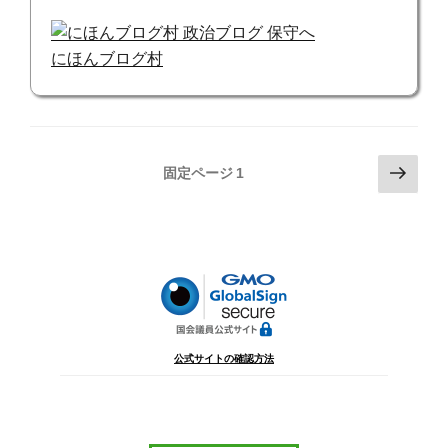
にほんブログ村
投
次
固定ページ
1
の
稿
ペ
の
ー
ペ
ジ
ー
ジ
送
り
公式サイトの確認方法