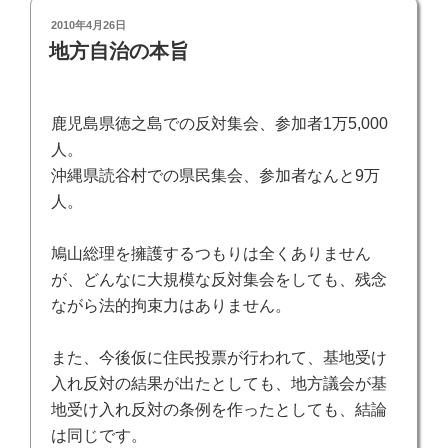
投
2010年4月26日
稿
地方自治の本旨
日:
鹿児島県徳之島での反対集会、
参加者
1
万
5,000
人。
沖縄県読谷村
での県民集会、参加者なんと
9
万
人。
鳩山総理を擁護するつもりは全くありません
が、どんなに大規模な反対集会をしても、残念
ながら法的拘束力はありません。
また、今後仮に住民投票が行われて、基地受け
入れ反対の結果が出たとしても、地方議会が基
地受け入れ反対の条例を作ったとしても、結論
は同じです。