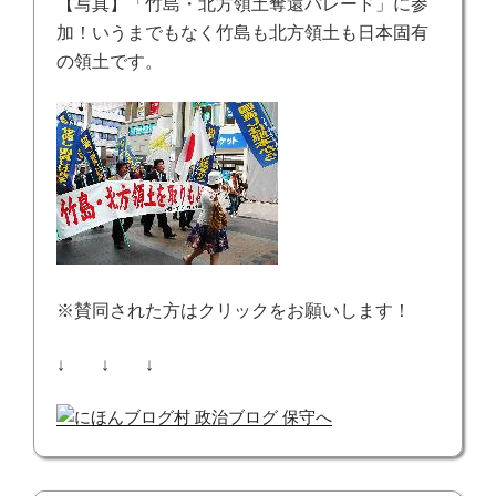
【写真】「竹島・北方領土奪還パレード」に参
加！いうまでもなく竹島も北方領土も日本固有
の領土です。
※賛同された方はクリックをお願いします！
↓ ↓ ↓