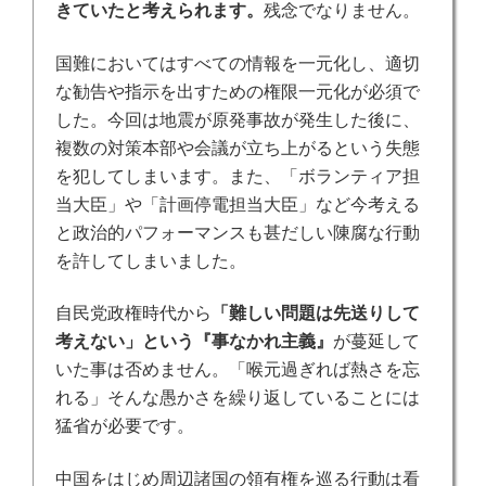
きていたと考えられます。
残念でなりません。
国難においてはすべての情報を一元化し、適切
な勧告や指示を出すための権限一元化が必須で
した。今回は地震が原発事故が発生した後に、
複数の対策本部や会議が立ち上がるという失態
を犯してしまいます。また、「ボランティア担
当大臣」や「計画停電担当大臣」など今考える
と政治的パフォーマンスも甚だしい陳腐な行動
を許してしまいました。
自民党政権時代から
「難しい問題は先送りして
考えない」という『事なかれ主義』
が蔓延して
いた事は否めません。
「喉元過ぎれば熱さを忘
れる」そ
んな愚かさを繰り返していることには
猛省が必要です。
中国をはじめ周辺諸国の領有権を巡る行動は看