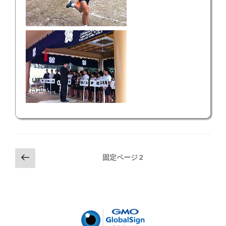
投
前
固定ページ
2
の
稿
ペ
の
ー
ペ
ジ
ー
ジ