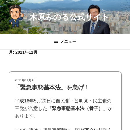
コ
ン
木原みのる公式サイト
テ
ン
ツ
へ
メニュー
ス
キ
月:
2011年11月
ッ
プ
投
2011年11月4日
稿
「緊急事態基本法」を急げ！
日:
平成16年5月20日に自民党・公明党・民主党の
三党が合意した
「緊急事態基本法（骨子）」
が
あります。