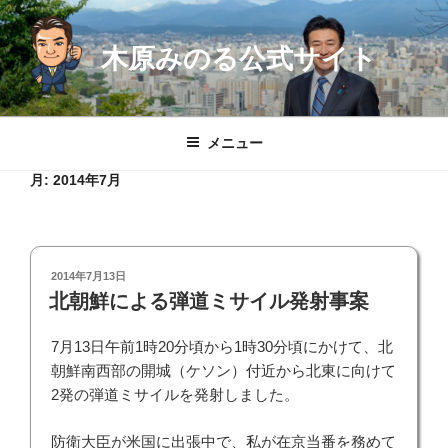
コ
ン
木原みのる公式サイト
テ
ン
ツ
へ
メニュー
ス
キ
月:
2014年7月
ッ
プ
投
2014年7月13日
稿
北朝鮮による弾道ミサイル発射事案
日:
7月13日午前1時20分頃から1時30分頃にかけて、北
朝鮮南西部の開城（ケソン）付近から北東に向けて
2発の弾道ミサイルを発射しました。
防衛大臣が米国に出張中で、私が在京当番を務めて