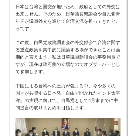
日本は台湾と国交が無いため、政府としての外交は
出来ません。そのため、日華議員懇談会や自民党青
年局が議員外交を通じて台湾交流を担ってきたとこ
ろです。
この度、自民党政務調査会の外交部会で台湾に関す
る重点政策を集中的に議論する場ができたことは画
期的と言えます。私は日華議員懇談会の事務局長で
すが、現在は政府側の立場なのでオブザーバーとし
て参加します。
中国による台湾への圧力が強まる中、今や多くの
国々が共鳴する日本発「自由で開かれたインド太平
洋」の実現に向けて、自民党として4月末までに中
間提言の取りまとめを目指します。