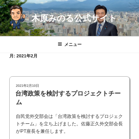
コ
ン
木原みのる公式サイト
テ
ン
ツ
へ
メニュー
ス
キ
月:
2021年2月
ッ
プ
投
2021年2月10日
稿
台湾政策を検討するプロジェクトチー
日:
ム
自民党外交部会は「台湾政策を検討するプロジェク
トチーム」を立ち上げました。佐藤正久外交部会長
がPT座長を兼任します。