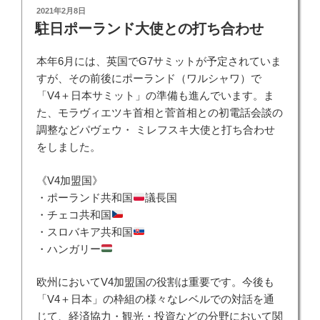
投
2021年2月8日
稿
駐日ポーランド大使との打ち合わせ
日:
本年6月には、英国でG7サミットが予定されていま
すが、その前後にポーランド（ワルシャワ）で
「V4＋日本サミット」の準備も進んでいます。ま
た、モラヴィエツキ首相と菅首相との初電話会談の
調整などパヴェウ・ ミレフスキ大使と打ち合わせ
をしました。
《V4加盟国》
・ポーランド共和国
議長国
・チェコ共和国
・スロバキア共和国
・ハンガリー
欧州においてV4加盟国の役割は重要です。今後も
「V4＋日本」の枠組の様々なレベルでの対話を通
じて、経済協力・観光・投資などの分野において関