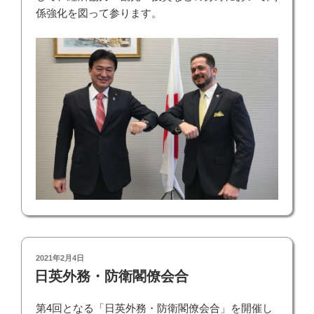
係強化を図って参ります。
投
2021年2月4日
稿
日英外務・防衛閣僚会合
日:
第4回となる「日英外務・防衛閣僚会合」を開催し