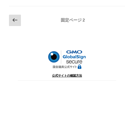
投
前
固定ページ
2
の
稿
ペ
の
ー
ペ
ジ
ー
ジ
送
り
公式サイトの確認方法