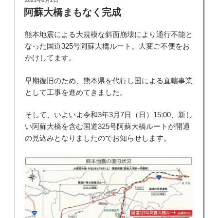
稿
阿蘇大橋まもなく完成
日:
熊本地震による大規模な斜面崩壊により通行不能と
なった国道325号阿蘇大橋ルート。大変ご不便をお
かけしてます。
早期復旧のため、熊本県を代行し国による直轄事業
として工事を進めてきました。
そして、いよいよ令和3年3月7日（日）15:00、新し
い阿蘇大橋を含む国道325号阿蘇大橋ルートが開通
の見込みとなりましたのでお知らせします。