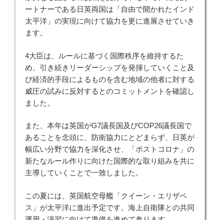
ートナーである日英両国は「自由で開かれたインド
太平洋」の実現に向けて協力を更に進展させていき
ます。
4大臣は、ルールに基づく国際秩序を維持するた
め、引き続きリーダーシップを発揮していくこと及
び経済的手段によるものを含む地域の他者に対する
威圧の試みに反対するとのコミットメントを確認し
ました。
また、本年は英国がG7議長国及びCOP26議長国で
あることを念頭に、防衛協力にとどまらず、日英が
幅広い分野で協力を深化させ、「ポストコロナ」の
新たなルール作りに向けた国際的な取り組みを共に
主導していくことで一致しました。
この夏には、英国航空母艦「クイーン・エリザベ
ス」が太平洋に進出予定です。海上自衛隊との共同
運用・演習に向けて準備を進めて参ります。