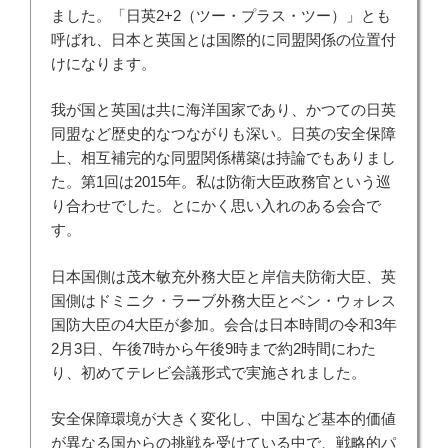
ました。「日英2+2（ツー・プラス・ツー）」とも
呼ばれ、日本と英国とは国際的に同盟関係の位置付
けになります。
我が国と英国は共に海洋国家であり、かつての日英
同盟など歴史的なつながりも深い。日英の安全保障
上、相互補完的な同盟関係構築は持論でもありまし
た。第1回は2015年。私は防衛大臣政務官という巡
り合わせでした。とにかく思い入れのある会合で
す。
日本国側は茂木敏充外務大臣と岸信夫防衛大臣、英
国側はドミニク・ラーブ外務大臣とベン・ウォレス
国防大臣の4大臣が参加。会合は日本時間の令和3年
2月3日、午後7時から午後9時まで約2時間にわた
り、初めてテレビ会議形式で実施されました。
安全保障環境が大きく変化し、中国など基本的価値
が異なる国からの挑戦を受けている中で、戦略的パ