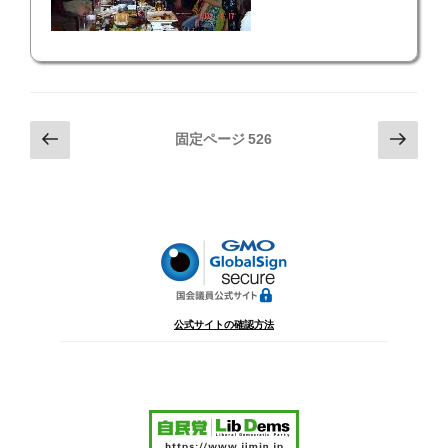
投
前
次
固定ページ
526
の
の
稿
ペ
ペ
の
ー
ー
ペ
ジ
ジ
ー
ジ
送
り
公式サイトの確認方法