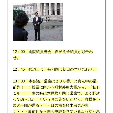
12：00 両院議員総会。自民党全議員が顔合わ
せ。
12：45 代議士会。特別国会初日のすり合わせ。
13：00 本会議。議席は２０８番。ど真ん中の最
前列！！！投票に向かう町村外務大臣から、「私も
１年 生の時は木原君と同じ議席で、よく野次
って怒られた」というお言葉をいただく。
真横を小
泉純一郎が通る・・・目の前を鈴木宗男が歩
く・・・最前列から国会中継を見ているような不思