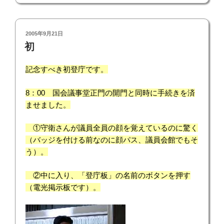
投
2005年9月21日
稿
初
日:
記念すべき初登庁です。
8：00 国会議事堂正門の開門と同時に手続きを済
ませました。
①守衛さんが議員全員の顔を覚えているのに驚く
（バッジを付ける前なのに顔パス、議員会館でもそ
う）。
②中に入り、「登庁板」の名前のボタンを押す
（電光掲示板です）。