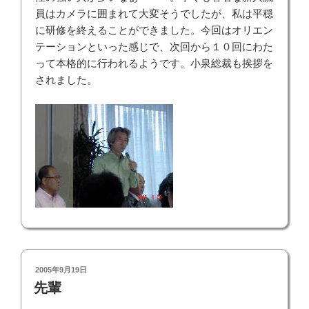
員はカメラに囲まれて大変そうでしたが、私は平穏
に研修を終えることができました。今回はオリエン
テーションといった感じで、次回から１０回にわた
って本格的に行われるようです。小泉総裁も挨拶を
されました。
投
2005年9月19日
稿
先輩
日: