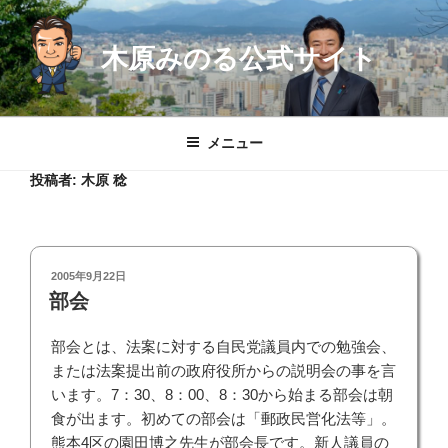
コ
ン
木原みのる公式サイト
テ
ン
ツ
へ
メニュー
ス
キ
投稿者:
木原 稔
ッ
プ
投
2005年9月22日
稿
部会
日:
部会とは、法案に対する自民党議員内での勉強会、
または法案提出前の政府役所からの説明会の事を言
います。7：30、8：00、8：30から始まる部会は朝
食が出ます。初めての部会は「郵政民営化法等」。
熊本4区の園田博之先生が部会長です。新人議員の