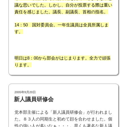
議な思いでした。しかし、自分が投票する際は重い
責任を感じました。
議長、副議長、首相の指名。
14：50 国対委員会。一年生議員は全員所属しま
す。
明日は8：00から部会がはじまります。全力で頑張
ります。
投
2005年9月20日
稿
新人議員研修会
日:
党本部主催による「新人議員研修会」が行われまし
た。８３人の同期生と初めて顔を合わせました。個
性の強い人が多いなぁ・・・。早くも著名な新人議