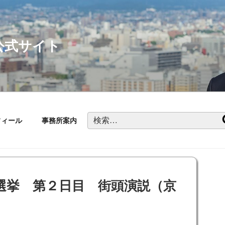
公式サイト
検
フィール
事務所案内
索:
員選挙 第２日目 街頭演説（京