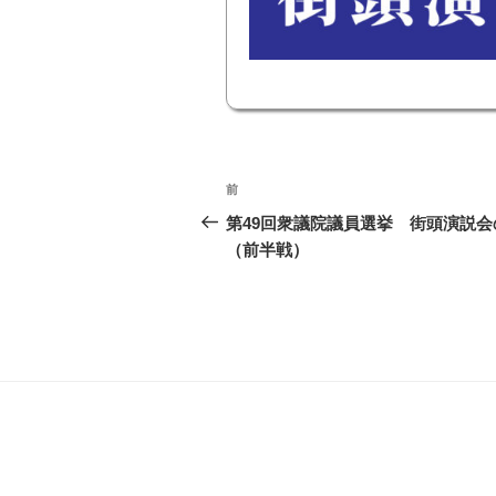
投
前
前
稿
の
第49回衆議院議員選挙 街頭演説
投
（前半戦）
ナ
稿
ビ
ゲ
ー
シ
ョ