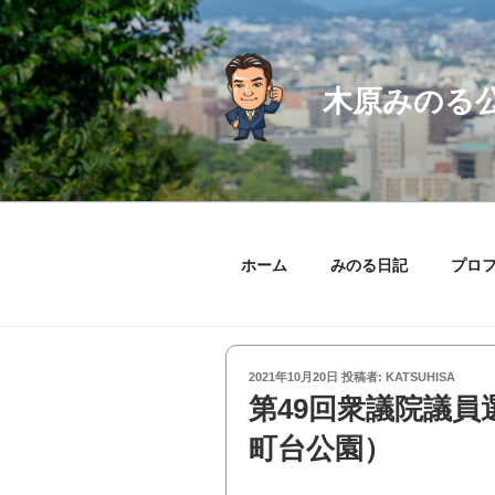
コ
ン
テ
ン
木原みのる
ツ
へ
ス
キ
ッ
プ
ホーム
みのる日記
プロ
投
2021年10月20日
投稿者:
KATSUHISA
稿
第49回衆議院議
日:
町台公園）