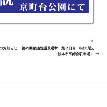
次
次
の
会のお知らせ
第49回衆議院議員選挙 第２日目 街頭演説
投
（熊本市医師会駐車場）
稿