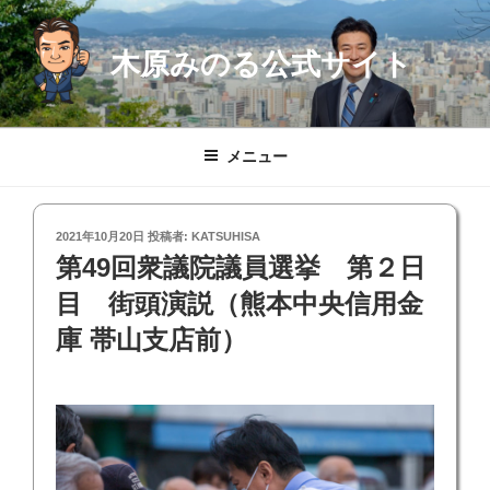
コ
ン
木原みのる公式サイト
テ
ン
ツ
へ
メニュー
ス
キ
ッ
投
2021年10月20日
投稿者:
KATSUHISA
プ
稿
第49回衆議院議員選挙 第２日
日:
目 街頭演説（熊本中央信用金
庫 帯山支店前）