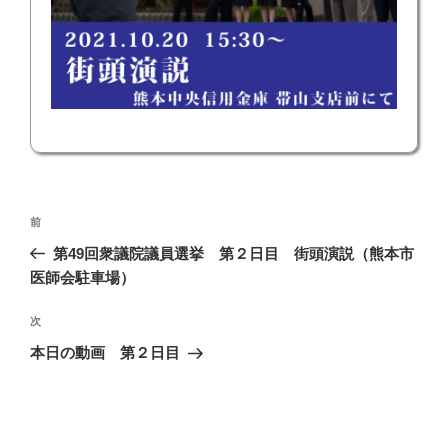
投
前
前
稿
の
第49回衆議院議員選挙 第２日目 街頭演説（熊本市
ナ
投
医師会駐車場）
ビ
稿
ゲ
次
次
の
ー
本日の動画 第２日目
投
シ
稿
ョ
ン