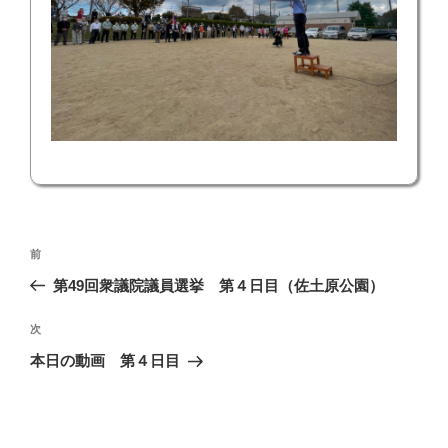
投
前
前
稿
の
第49回衆議院議員選挙 第４日目（佐土原公園）
ナ
投
ビ
稿
次
次
ゲ
の
本日の動画 第４日目
投
ー
稿
シ
ョ