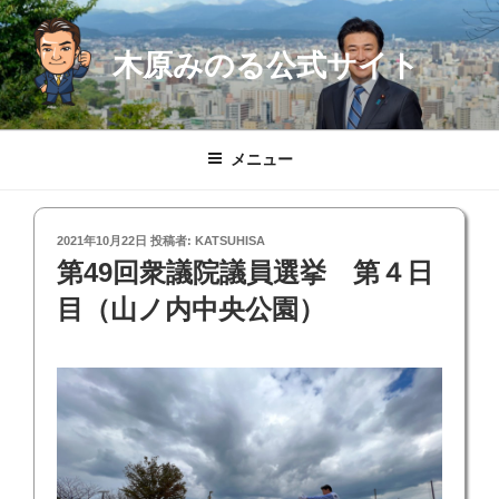
コ
ン
木原みのる公式サイト
テ
ン
ツ
へ
メニュー
ス
キ
ッ
投
2021年10月22日
投稿者:
KATSUHISA
プ
稿
第49回衆議院議員選挙 第４日
日:
目（山ノ内中央公園）