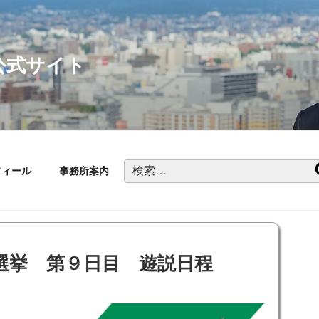
公式サイト
検
フィール
事務所案内
索:
員選挙 第９日目 遊説日程