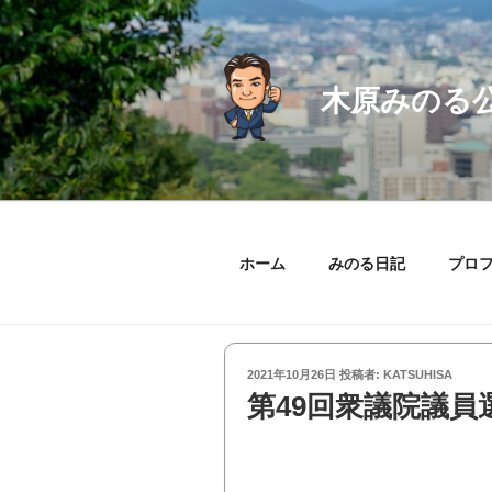
コ
ン
テ
ン
木原みのる
ツ
へ
ス
キ
ッ
プ
ホーム
みのる日記
プロ
投
2021年10月26日
投稿者:
KATSUHISA
稿
第49回衆議院議
日: