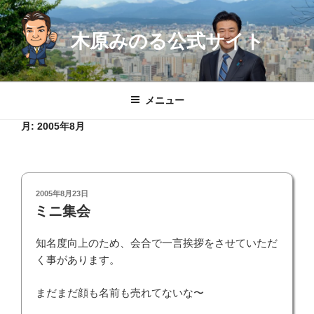
コ
ン
木原みのる公式サイト
テ
ン
ツ
へ
メニュー
ス
キ
月:
2005年8月
ッ
プ
投
2005年8月23日
稿
ミニ集会
日:
知名度向上のため、会合で一言挨拶をさせていただ
く事があります。
まだまだ顔も名前も売れてないな〜