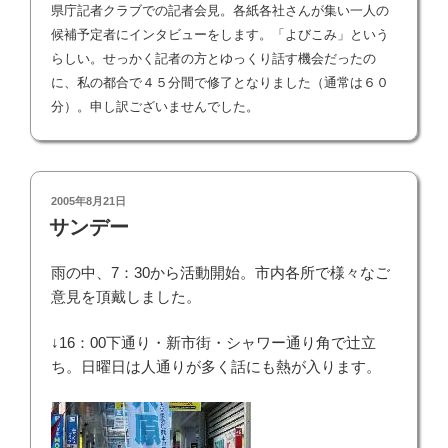
県庁記者クラブでの記者会見。各紙各社さんが集い一人の
候補予定者にインタビューをします。「よびこみ」という
らしい。せっかく記者の方とゆっくり話す機会だったの
に、私の都合で４５分間で修了となりました（通常は６０
分）。申し訳ございませんでした。
投
2005年8月21日
稿
サンデー
日:
雨の中、7：30から活動開始。市内各所で様々なご
意見を頂戴しました。
↓16：00下通り・新市街・シャワー通り角で辻立
ち。日曜日は人通りが多く話にも熱が入ります。