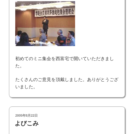
初めてのミニ集会を西富宅で開いていただきまし
た。
たくさんのご意見を頂戴しました。ありがとうござ
いました。
投
2005年8月22日
稿
よびこみ
日: