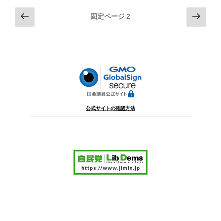
投
前
次
固定ページ
2
の
の
稿
ペ
ペ
の
ー
ー
ペ
ジ
ジ
ー
ジ
送
り
公式サイトの確認方法