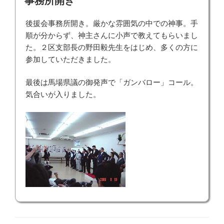
事務所開き
日:
後援会事務所開き。厳かな雰囲気の中での神事。手
順が分からず、神主さんに小声で教えてもらいまし
た。２区支部長の野田毅先生をはじめ、多くの方に
参加していただきました。
最後は馬場県議の御発声で「ガンバロー」コール。
気合いが入りました。