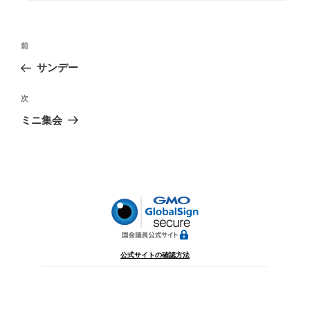
投
前
前
稿
の
サンデー
ナ
投
ビ
稿
次
次
ゲ
の
ミニ集会
投
ー
稿
シ
ョ
ン
公式サイトの確認方法