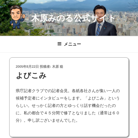
コ
ン
木原みのる公式サイト
テ
ン
ツ
へ
メニュー
ス
キ
ッ
投
2005年8月22日
投稿者:
木原 稔
プ
稿
よびこみ
日:
県庁記者クラブでの記者会見。各紙各社さんが集い一人の
候補予定者にインタビューをします。「よびこみ」という
らしい。せっかく記者の方とゆっくり話す機会だったの
に、私の都合で４５分間で修了となりました（通常は６０
分）。申し訳ございませんでした。