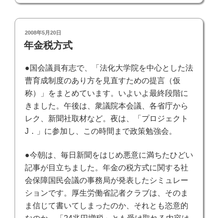
投
2008年5月20日
稿
年金税方式
日:
●国会議員有志で、「法化大学院を中心とした法
曹育成制度のあり方を見直すための提言（仮
称）」をまとめています。いよいよ最終段階に
きました。午後は、衆議院本会議、各省庁から
レク、新聞社取材など。夜は、「プロジェクト
J．」に参加し、この時間まで政策勉強会。
●今朝は、毎日新聞をはじめ悪意に満ちたひどい
記事が目立ちました。年金の税方式に関する社
会保障国民会議の事務局が発表したシミュレー
ションです。厚生労働省記者クラブは、そのま
ま信じて書いてしまったのか、それとも恣意的