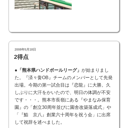
投
2008年5月18日
稿
2得点
日:
●
「熊本県ハンドボールリーグ」
が始まりまし
た。『済々黌OB』チームのメンバーとして先発
出場。今期の第一試合目は『恋龍』に大勝。久
しぶりに大汗をかいたので、明日の体調が不安
です・・・。熊本市長嶺にある『やまなみ保育
園』の「創立30周年並びに園舎改築落成式」や
「『鮨 京八』創業六十周年を祝う会」に出席
して祝辞を述べました。