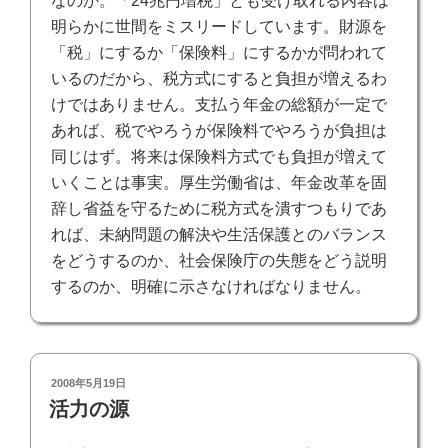
なのか。「24兆円増税」とも受け取れる内容は
明らかに世間をミスリードしています。財源を
「税」にするか「保険料」にするかが問われて
いるのだから、税方式にすると負担が増えるわ
けではありません。支払う年金の総額が一定で
あれば、税でやろうが保険料でやろうが負担は
同じはず。将来は保険料方式でも負担が増えて
いくことは事実。厚生労働省は、年金改革を固
辞し省益を守るために税方式を潰すつもりであ
れば、未納問題の解決や生活保護とのバランス
をどうするのか、社会保険庁の失態をどう説明
するのか、明確に示さなければなりません。
投
2008年5月19日
稿
活力の源
日: