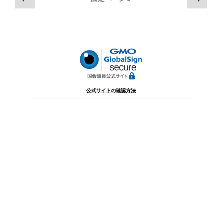
の
の
稿
ペ
ペ
の
ー
ー
ペ
ジ
ジ
ー
ジ
送
り
公式サイトの確認方法