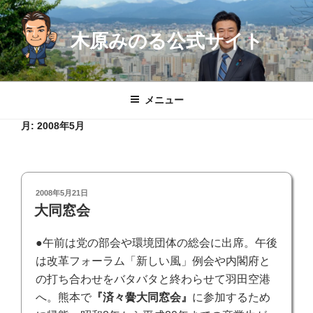
コ
ン
木原みのる公式サイト
テ
ン
ツ
へ
メニュー
ス
キ
月:
2008年5月
ッ
プ
投
2008年5月21日
稿
大同窓会
日:
●午前は党の部会や環境団体の総会に出席。午後
は改革フォーラム「新しい風」例会や内閣府と
の打ち合わせをバタバタと終わらせて羽田空港
へ。熊本で
『済々黌大同窓会』
に参加するため