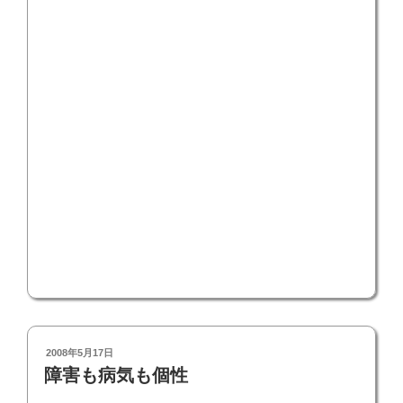
投
2008年5月17日
稿
障害も病気も個性
日: