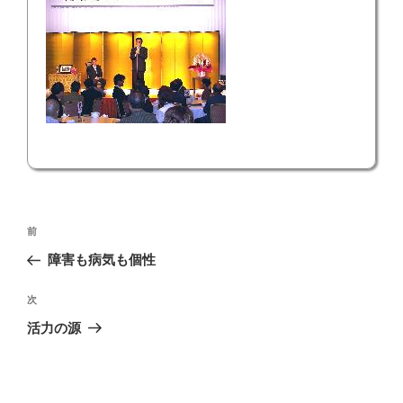
投
前
前
稿
の
障害も病気も個性
ナ
投
ビ
稿
次
次
ゲ
の
活力の源
投
ー
稿
シ
ョ