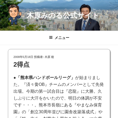
コ
ン
木原みのる公式サイト
テ
ン
ツ
へ
メニュー
ス
キ
ッ
投
2008年5月18日
投稿者:
木原 稔
プ
稿
2得点
日:
●
「熊本県ハンドボールリーグ」
が始まりまし
た。『済々黌OB』チームのメンバーとして先発
出場。今期の第一試合目は『恋龍』に大勝。久
しぶりに大汗をかいたので、明日の体調が不安
です・・・。熊本市長嶺にある『やまなみ保育
園』の「創立30周年並びに園舎改築落成式」や