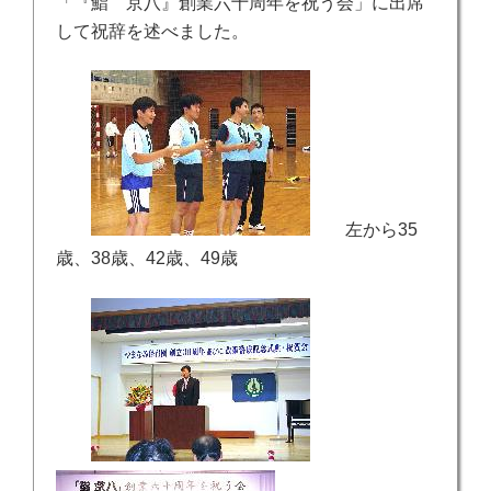
「『鮨 京八』創業六十周年を祝う会」に出席
して祝辞を述べました。
左から35
歳、38歳、42歳、49歳