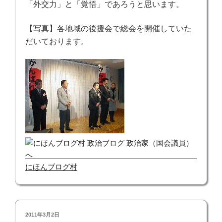
「外交力」と「覚悟」であろうと思います。
【写真】各地域の後援会で総会を開催していた
だいております。
にほんブログ村
投
2011年3月2日