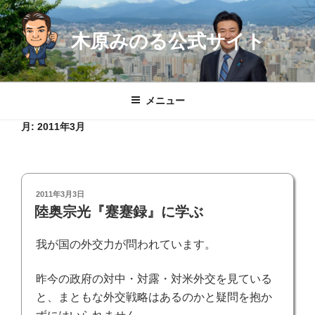
コ
ン
木原みのる公式サイト
テ
ン
ツ
へ
メニュー
ス
キ
月:
2011年3月
ッ
プ
投
2011年3月3日
稿
陸奥宗光『蹇蹇録』に学ぶ
日:
我が国の外交力が問われています。
昨今の政府の対中・対露・対米外交を見ている
と、まともな外交戦略はあるのかと疑問を抱か