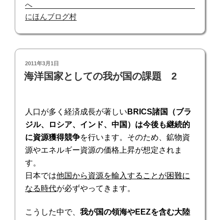
にほんブログ村
投
2011年3月1日
稿
海洋国家としての我が国の課題 2
日:
人口が多く経済成長が著しい
BRICS
諸国（ブラ
ジル、ロシア、インド、中国）は今後も継続的
に
資源獲得競争
を行います。そのため、鉱物資
源やエネルギー資源の価格上昇が想定されま
す。
日本では
他国から資源を輸入することが困難に
なる時代
が必ずやってきます。
こうした中で、
我が国の領海や
EEZ
を含む大陸