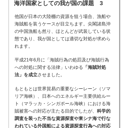
稿
海洋国家としての我が国の課題 3
日:
他国が日本の大陸棚の資源を狙う場合、漁船や
海賊船を装うケースが目立ちます。尖閣諸島沖
の中国漁船も然り、ほとんどが武装している状
態であり、我が国としては適切な対処が求めら
れます。
平成21年6月に「海賊行為の処罰及び海賊行為
への対処に関する法律」いわゆる
「海賊対処
法」を成立
させました。
もともとは世界貿易の重要なシーレーン（ソマ
リア海峡）、日本へのエネルギー主要供給ルー
ト（マラッカ・シンガポール海峡）における海
賊被害への対応が主たる目的でしたが、
科学的
調査を装った不当な資源探査や東シナ海で行な
われている外国船による資源探査行為への対応