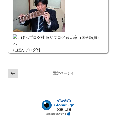
にほんブログ村
投
前
固定ページ
4
の
稿
ペ
の
ー
ペ
ジ
ー
ジ
送