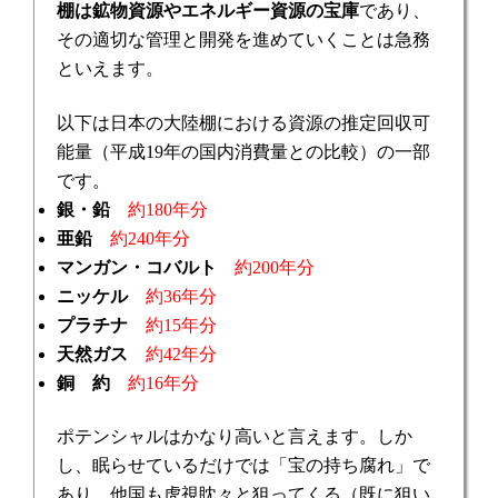
棚は鉱物資源やエネルギー資源の宝庫
であり、
その適切な管理と開発を進めていくことは急務
といえます。
以下は日本の大陸棚における資源の推定回収可
能量（平成
19
年の国内消費量との比較）の一部
です。
銀・鉛
約
180
年分
亜鉛
約
240
年分
マンガン・コバルト
約
200
年分
ニッケル
約
36
年分
プラチナ
約
15
年分
天然ガス
約
42
年分
銅 約
約
16
年分
ポテンシャルはかなり高いと言えます。
しか
し、眠らせているだけでは「宝の持ち腐れ」で
あり、他国も虎視眈々と狙ってくる（既に狙い