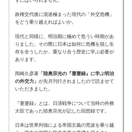
ずにはいられません。
政権交代後に混迷極まった現代の「外交危機」
をどう乗り越えればよいか。
現代と同様に、明治期に極めて危うい時期があ
りました。その際に日本は如何に危機を脱し生
存を全うしたか、重なり合う歴史に学ぶ必要が
あります。
岡崎久彦著
「陸奥宗光の『蹇蹇録』に学ぶ明治
の外交力」
が先月刊行されましたので読ませて
いただきました。
『蹇蹇録』とは、日清戦争について当時の外務
大臣であった陸奥宗光が記した回想録です。
日本は世界列強による帝国主義の荒波を乗り越