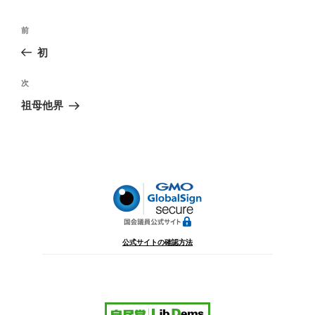
投
前
前
稿
の
初
ナ
投
ビ
稿
次
次
ゲ
の
祖母他界
投
ー
稿
シ
ョ
ン
公式サイトの確認方法