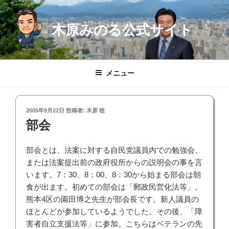
コ
ン
木原みのる公式サイト
テ
ン
ツ
へ
メニュー
ス
キ
ッ
投
2005年9月22日
投稿者:
木原 稔
プ
稿
部会
日:
部会とは、法案に対する自民党議員内での勉強会、
または法案提出前の政府役所からの説明会の事を言
います。7：30、8：00、8：30から始まる部会は朝
食が出ます。初めての部会は「郵政民営化法等」。
熊本4区の園田博之先生が部会長です。新人議員の
ほとんどが参加しているようでした。その後、「障
害者自立支援法等」に参加。こちらはベテランの先