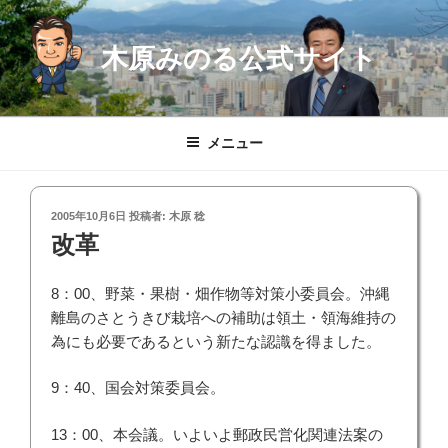
コ
ン
木原みのる公式サイト
テ
ン
ツ
へ
メニュー
ス
キ
ッ
投
2005年10月6日
投稿者:
木原 稔
プ
稿
改革
日:
8：00、野菜・果樹・畑作物等対策小委員会。沖縄
離島のさとうきび栽培への補助は領土・領海維持の
為にも必要であるという新たな認識を得ました。
9：40、国会対策委員会。
13：00、本会議。いよいよ郵政民営化関連法案の