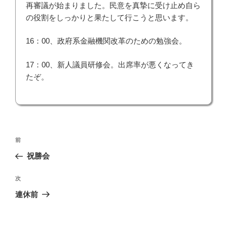
再審議が始まりました。民意を真摯に受け止め自ら
の役割をしっかりと果たして行こうと思います。
16：00、政府系金融機関改革のための勉強会。
17：00、新人議員研修会。出席率が悪くなってき
たぞ。
投
前
前
稿
の
祝勝会
ナ
投
ビ
稿
次
次
ゲ
の
連休前
投
ー
稿
シ