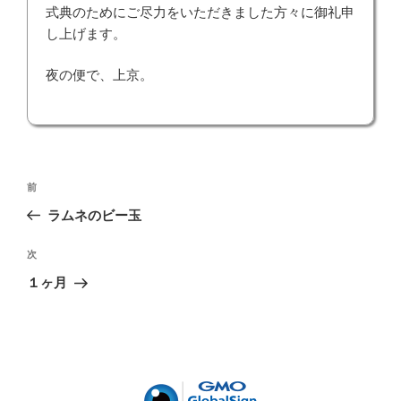
式典のためにご尽力をいただきました方々に御礼申
し上げます。
夜の便で、上京。
投
前
前
稿
の
ラムネのビー玉
ナ
投
ビ
稿
次
次
ゲ
の
１ヶ月
投
ー
稿
シ
ョ
ン