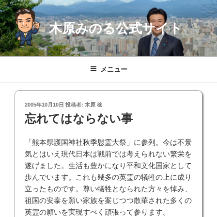
コ
ン
木原みのる公式サイト
テ
ン
ツ
へ
メニュー
ス
キ
ッ
投
2005年10月10日
投稿者:
木原 稔
プ
稿
忘れてはならない事
日:
「熊本県護国神社秋季慰霊大祭」に参列。今は不景
気とはいえ現代日本は戦前では考えられない繁栄を
遂げました。生活も豊かになり平和文化国家として
歩んでいます。これも幾多の英霊の犠牲の上に成り
立ったものです。尊い犠牲となられた方々を悼み、
祖国の安泰を願い家族を案じつつ散華された多くの
英霊の願いを実現すべく頑張って参ります。