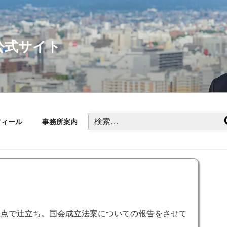
公式サイト
検
フィール
事務所案内
索:
差点で辻立ち。国会成立法案についての報告をさせて