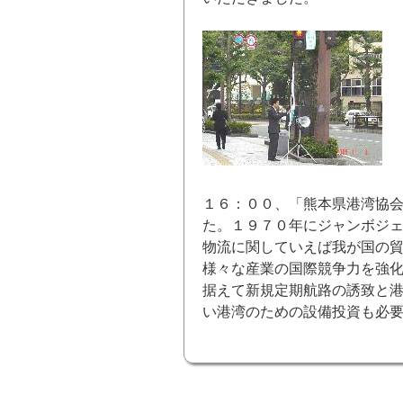
１６：００、「熊本県港湾協
た。１９７０年にジャンボジ
物流に関していえば我が国の
様々な産業の国際競争力を強
据えて新規定期航路の誘致と
い港湾のための設備投資も必