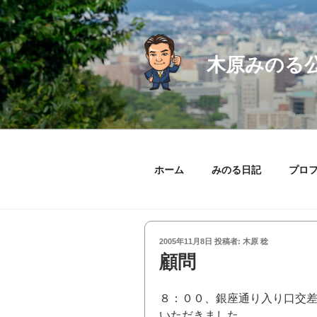
コ
ン
テ
ン
木原みのる
ツ
へ
ス
キ
ッ
プ
ホーム
みのる日記
プロ
投
2005年11月8日
投稿者:
木原 稔
稿
顧問
日:
８：００、銀座通り入り口交
いただきました。