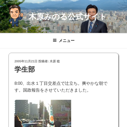
コ
ン
木原みのる公式サイト
テ
ン
ツ
へ
メニュー
ス
キ
ッ
投
2005年11月21日
投稿者:
木原 稔
プ
稿
学生部
日:
8:00、出水１丁目交差点で辻立ち。爽やかな朝で
す。国政報告をさせていただきました。