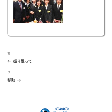
投
前
前
稿
の
振り返って
ナ
投
ビ
稿
次
次
ゲ
の
移動
投
ー
稿
シ
ョ
ン