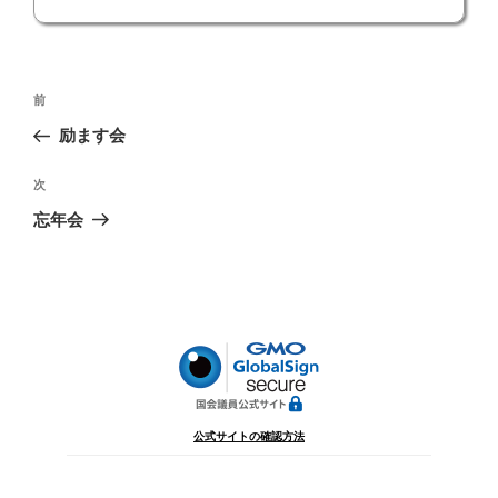
投
前
前
稿
の
励ます会
ナ
投
ビ
稿
次
次
ゲ
の
忘年会
投
ー
稿
シ
ョ
ン
公式サイトの確認方法