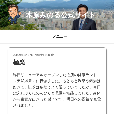
コ
ン
木原みのる公式サイト
テ
ン
ツ
へ
メニュー
ス
キ
ッ
投
2005年11月27日
投稿者:
木原 稔
プ
稿
極楽
日:
昨日リニューアルオープンした近所の健康ランド
（天然温泉）に行きました。もともと温泉や銭湯は
好きで、以前は各地でよく通っていましたが、今日
は久しぶりにのんびりと長湯を堪能しました。身体
から毒素が出きった感じです。明日への鋭気が充電
されました。