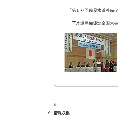
「第５０回簡易水道整備促
「下水道整備促進全国大会
投
前
前
稿
の
情報収集