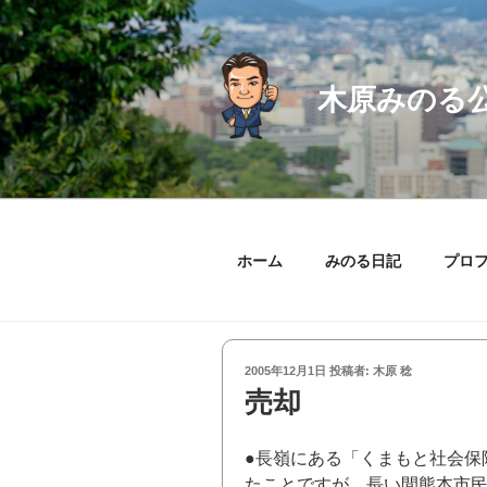
コ
ン
テ
ン
木原みのる
ツ
へ
ス
キ
ッ
プ
ホーム
みのる日記
プロ
投
2005年12月1日
投稿者:
木原 稔
稿
売却
日:
●長嶺にある「くまもと社会保
たことですが、長い間熊本市