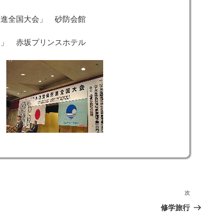
進全国大会」 砂防会館
」 赤坂プリンスホテル
次
次
の
修学旅行