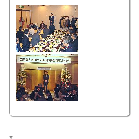
投
前
前