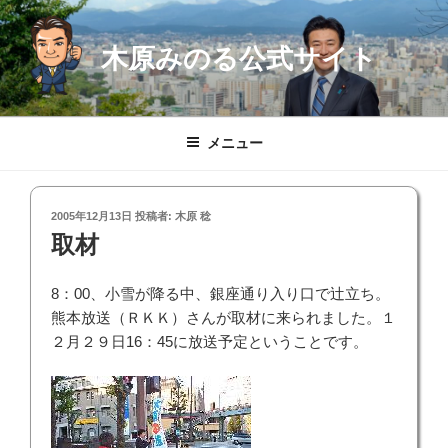
コ
ン
木原みのる公式サイト
テ
ン
ツ
へ
メニュー
ス
キ
ッ
投
2005年12月13日
投稿者:
木原 稔
プ
稿
取材
日:
8：00、小雪が降る中、銀座通り入り口で辻立ち。
熊本放送（ＲＫＫ）さんが取材に来られました。１
２月２９日16：45に放送予定ということです。