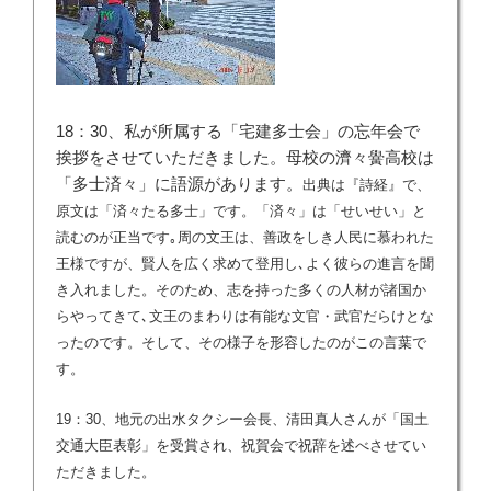
18：30、私が所属する「宅建多士会」の忘年会で
挨拶をさせていただきました。母校の濟々黌高校は
「多士済々」に語源があります。
出典は『詩経』で、
原文は「済々たる多士」です。「済々」は「せいせい」と
読むのが正当です｡周の文王は、善政をしき人民に慕われた
王様ですが、賢人を広く求めて登用し､よく彼らの進言を聞
き入れました。そのため、志を持った多くの人材が諸国か
らやってきて､文王のまわりは有能な文官・武官だらけとな
ったのです。そして、その様子を形容したのがこの言葉で
す。
19：30、地元の出水タクシー会長、清田真人さんが「国土
交通大臣表彰」を受賞され、祝賀会で祝辞を述べさせてい
ただきました。