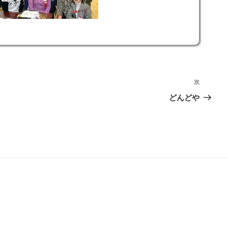
次
次
の
どんどや
投
稿