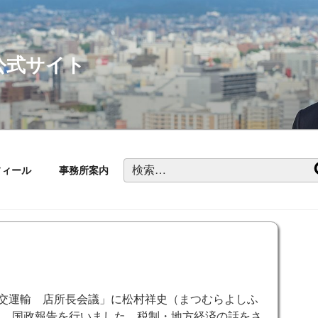
公式サイト
検
フィール
事務所案内
索:
産交運輸 店所長会議」に松村祥史（まつむらよしふ
れ、国政報告を行いました。税制・地方経済の話をさ