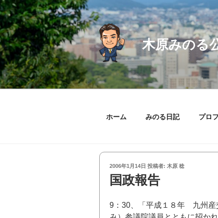
コ
ン
テ
ン
木原みのる
ツ
へ
ス
キ
ッ
プ
ホーム
みのる日記
プロ
投
2006年1月14日
投稿者:
木原 稔
稿
国政報告
日:
9：30、「平成１８年 九州
み）参議院議員とともに招か