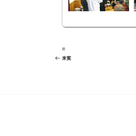
投
前
前
稿
の
来賓
投
ナ
稿
ビ
ゲ
ー
シ
ョ
ン