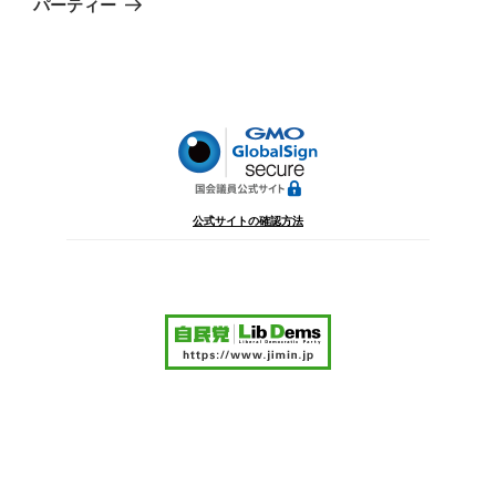
パーティー
投
ー
稿
シ
ョ
ン
公式サイトの確認方法