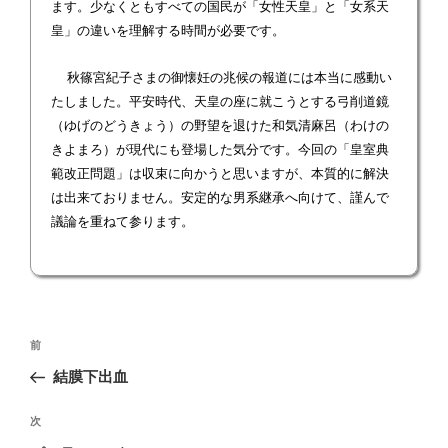
ます。少なくともすべての国民が「女性天皇」と「女系天
皇」の違いを理解する時間が必要です。
秋篠宮紀子さまの御懐妊の兆候の報道には本当に感動い
たしました。平安時代、天皇の座に就こうとする弓削道鏡
（ゆげのどうきょう）の野望を退けた和気清麻呂（わけの
きよまろ）が現代にも登場した気分です。今回の「皇室典
範改正問題」は収束に向かうと思いますが、本質的に解決
は出来ておりません。安定的な男系継承へ向けて、謹んで
議論を重ねて参ります。
投
前
前
稿
の
結膜下出血
ナ
投
ビ
稿
次
次
ゲ
の