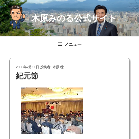
コ
ン
木原みのる公式サイト
テ
ン
ツ
へ
メニュー
ス
キ
ッ
投
2006年2月11日
投稿者:
木原 稔
プ
稿
紀元節
日: