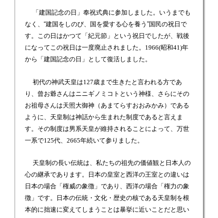
「建国記念の日」奉祝式典に参加しました。いうまでも
なく、
建国をしのび、国を愛する心を養う
国民の祝日で
す。この日はかつて「紀元節」という祝日でしたが、戦後
になってこの祝日は一度廃止されました。
1966(
昭和
41)
年
から「建国記念の日」として復活しました。
初代の神武天皇は
127
歳まで生きたと言われる方であ
り、曾お爺さんはニニギノミコトという神様、さらにその
お祖母さんは天照大御神（あまてらすおおみかみ）である
ように、天皇制は神話から生まれた制度であると言えま
す。その制度は男系天皇が維持されることによって、万世
一系で
125
代、
2665
年続いて参りました。
天皇制の長い伝統は、私たちの祖先の価値観と日本人の
心の継承であります。日本の皇室と西洋の王室との違いは
日本の場合「権威の象徴」であり、西洋の場合「権力の象
徴」です。日本の伝統・文化・歴史の核である天皇制を根
本的に拙速に変えてしまうことは暴挙に近いことだと思い