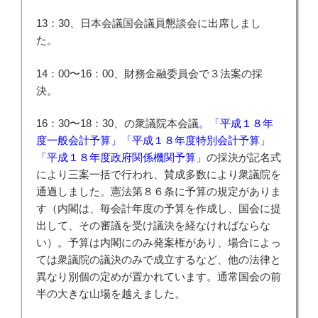
13：30、日本会議国会議員懇談会に出席しまし
た。
14：00〜16：00、財務金融委員会で３法案の採
決。
16：30〜18：30、の衆議院本会議
。「平成１８年
度一般会計予算」「平成１８年度特別会計予算」
「平成１８年度政府関係機関予算」
の採決が記名式
により三案一括で行われ、賛成多数により衆議院を
通過しました。憲法第８６条に予算の規定がありま
す（内閣は、毎会計年度の予算を作成し、国会に提
出して、その審議を受け議決を経なければならな
い）。予算は内閣にのみ発案権があり、場合によっ
ては衆議院の議決のみで成立するなど、他の法律と
異なり別個の定めが置かれています。通常国会の前
半の大きな山場を越えました。