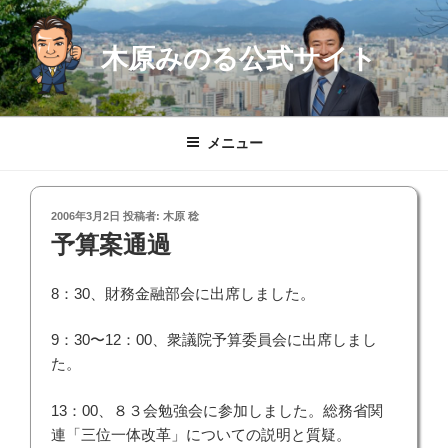
コ
ン
木原みのる公式サイト
テ
ン
ツ
へ
メニュー
ス
キ
ッ
投
2006年3月2日
投稿者:
木原 稔
プ
稿
予算案通過
日:
8：30、財務金融部会に出席しました。
9：30〜12：00、衆議院予算委員会に出席しまし
た。
13：00、８３会勉強会に参加しました。総務省関
連「三位一体改革」についての説明と質疑。