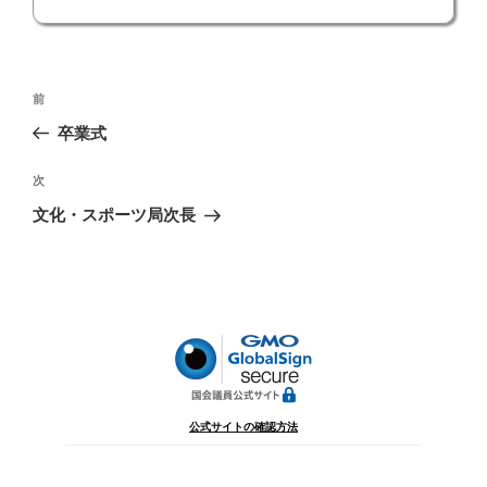
投
前
前
稿
の
卒業式
ナ
投
ビ
稿
次
次
ゲ
の
文化・スポーツ局次長
投
ー
稿
シ
ョ
ン
公式サイトの確認方法