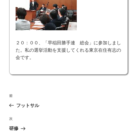
２０：００、「早稲田勝手連 総会」に参加しまし
た。私の選挙活動を支援してくれる東京在住有志の
会です。
投
前
前
稿
の
フットサル
ナ
投
ビ
稿
次
次
ゲ
の
研修
投
ー