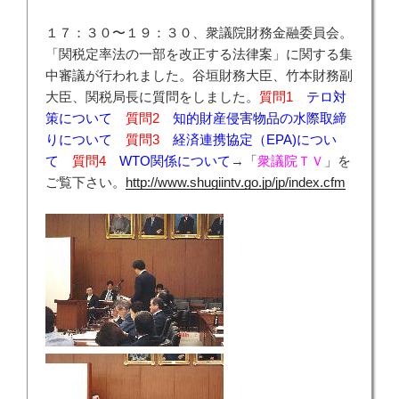
１７：３０〜１９：３０、衆議院財務金融委員会。
「関税定率法の一部を改正する法律案」に関する集
中審議が行われました。谷垣財務大臣、竹本財務副
大臣、関税局長に質問をしました。
質問1
テロ対
策について
質問2
知的財産侵害物品の水際取締
りについて
質問3
経済連携協定（EPA)につい
て
質問4
WTO関係について
→「
衆議院ＴＶ
」を
ご覧下さい。
http://www.shugiintv.go.jp/jp/index.cfm