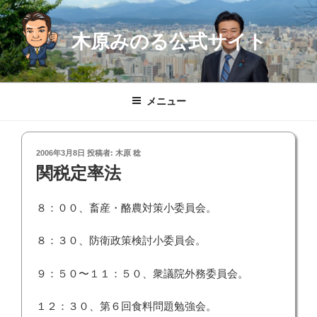
コ
ン
木原みのる公式サイト
テ
ン
ツ
へ
メニュー
ス
キ
ッ
投
2006年3月8日
投稿者:
木原 稔
プ
稿
関税定率法
日:
８：００、畜産・酪農対策小委員会。
８：３０、防衛政策検討小委員会。
９：５０〜１１：５０、衆議院外務委員会。
１２：３０、第６回食料問題勉強会。