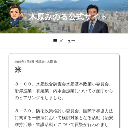
コ
ン
木原みのる公式サイト
テ
ン
ツ
へ
メニュー
ス
キ
ッ
投
2006年4月5日
投稿者:
木原 稔
プ
稿
米
日:
８：００、水産総合調査会水産基本政策小委員会。
沿岸漁業・養殖業・内水面漁業について水産庁から
のヒアリングをしました。
８：３０、防衛政策検討小委員会。国際平和協力法
に関する一般法において検討対象となる活動（治安
維持活動・警護活動）について質疑が行われまし