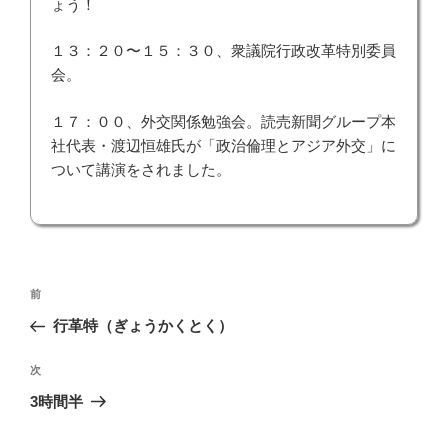
ょう！
１３：２０〜１５：３０、衆議院行政改革特別委員
会。
１７：００、外交関係勉強会。読売新聞グループ本
社代表・渡辺恒雄氏が「政治倫理とアジア外交」に
ついて講演をされました。
投
前
前
稿
の
行革特（ぎょうかくとく）
ナ
投
ビ
稿
次
次
ゲ
の
3時間半
投
ー
稿