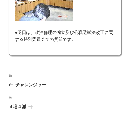
●明日は、政治倫理の確立及び公職選挙法改正に関
する特別委員会での質問です。
投
前
前
稿
の
チャレンジャー
ナ
投
ビ
稿
次
次
ゲ
の
４増４減
投
ー
稿
シ
ョ