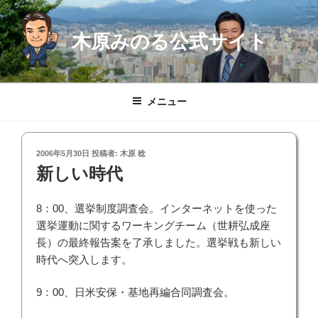
コ
ン
木原みのる公式サイト
テ
ン
ツ
へ
メニュー
ス
キ
ッ
投
2006年5月30日
投稿者:
木原 稔
プ
稿
新しい時代
日:
8：00、選挙制度調査会。インターネットを使った
選挙運動に関するワーキングチーム（世耕弘成座
長）の最終報告案を了承しました。選挙戦も新しい
時代へ突入します。
9：00、日米安保・基地再編合同調査会。