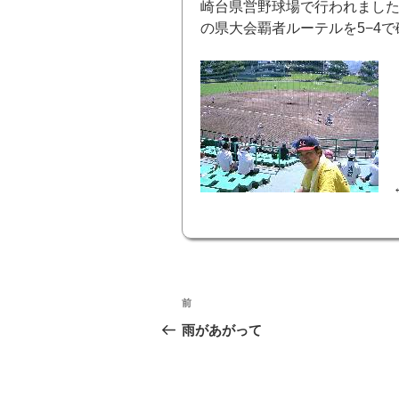
崎台県営野球場で行われました
の県大会覇者ルーテルを5−4
←
投
前
前
稿
の
雨があがって
投
ナ
稿
ビ