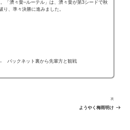
。「濟々黌−ルーテル」は、濟々黌が第3シードで秋
で破り、準々決勝に進みました。
 バックネット裏から先輩方と観戦
次
次
の
ようやく梅雨明け
投
稿