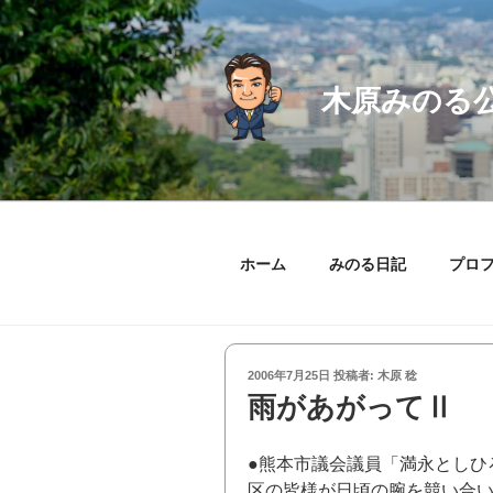
コ
ン
テ
ン
木原みのる
ツ
へ
ス
キ
ッ
プ
ホーム
みのる日記
プロ
投
2006年7月25日
投稿者:
木原 稔
稿
雨があがってⅡ
日:
●熊本市議会議員「満永としひ
区の皆様が日頃の腕を競い合