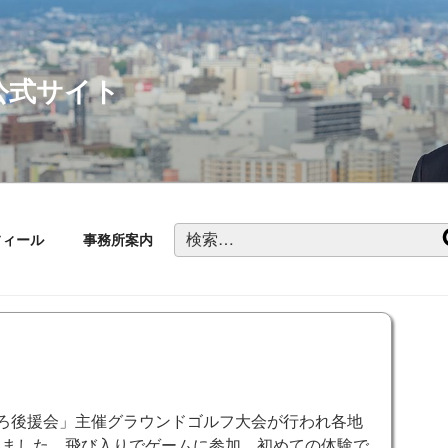
公式サイト
検
フィール
事務所案内
索:
ろ後援会」主催グラウンドゴルフ大会が行われ各地
いました。飛び入りでゲームに参加。初めての体験で