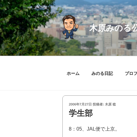
コ
ン
テ
ン
木原みのる
ツ
へ
ス
キ
ッ
プ
ホーム
みのる日記
プロ
投
2006年7月27日
投稿者:
木原 稔
稿
学生部
日:
8：05、JAL便で上京。