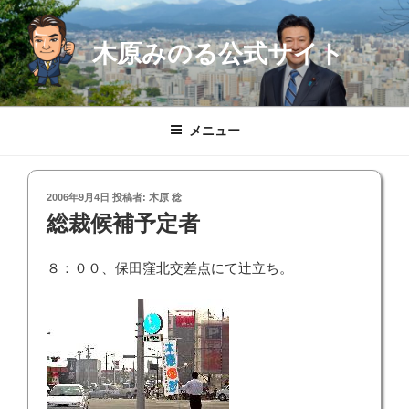
コ
ン
木原みのる公式サイト
テ
ン
ツ
へ
メニュー
ス
キ
ッ
投
2006年9月4日
投稿者:
木原 稔
プ
稿
総裁候補予定者
日:
８：００、保田窪北交差点にて辻立ち。