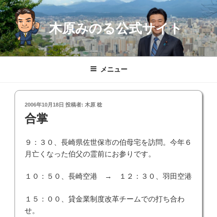
コ
ン
木原みのる公式サイト
テ
ン
ツ
へ
メニュー
ス
キ
ッ
投
2006年10月18日
投稿者:
木原 稔
プ
稿
合掌
日:
９：３０、長崎県佐世保市の伯母宅を訪問。今年６
月亡くなった伯父の霊前にお参りです。
１０：５０、長崎空港 → １２：３０、羽田空港
１５：００、貸金業制度改革チームでの打ち合わ
せ。