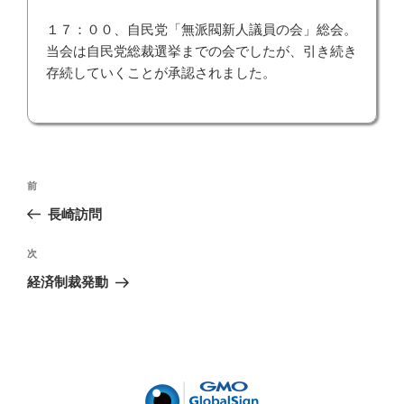
１７：００、自民党「無派閥新人議員の会」総会。
当会は自民党総裁選挙までの会でしたが、引き続き
存続していくことが承認されました。
投
前
前
稿
の
長崎訪問
ナ
投
ビ
稿
次
次
ゲ
の
経済制裁発動
投
ー
稿
シ
ョ
ン