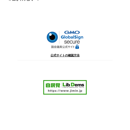
投
ー
稿
シ
ョ
ン
公式サイトの確認方法