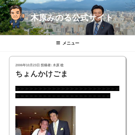
コ
ン
木原みのる公式サイト
テ
ン
ツ
へ
メニュー
ス
キ
ッ
投
2006年10月23日
投稿者:
木原 稔
プ
稿
ちょんかけごま
日:
≫≫≫≫≫≫≫≫≫≫≫≫≫≫≫≫≫≫≫≫≫≫≫
≫≫≫≫≫≫≫≫≫≫≫≫≫≫≫≫≫≫≫≫≫