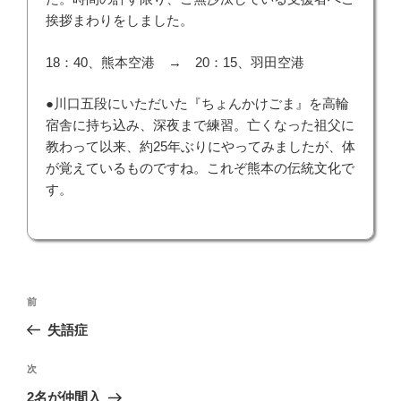
挨拶まわりをしました。
18：40、熊本空港 → 20：15、羽田空港
●川口五段にいただいた『ちょんかけごま』を高輪
宿舎に持ち込み、深夜まで練習。亡くなった祖父に
教わって以来、約25年ぶりにやってみましたが、体
が覚えているものですね。これぞ熊本の伝統文化で
す。
投
前
前
稿
の
失語症
ナ
投
ビ
稿
次
次
ゲ
の
2名が仲間入