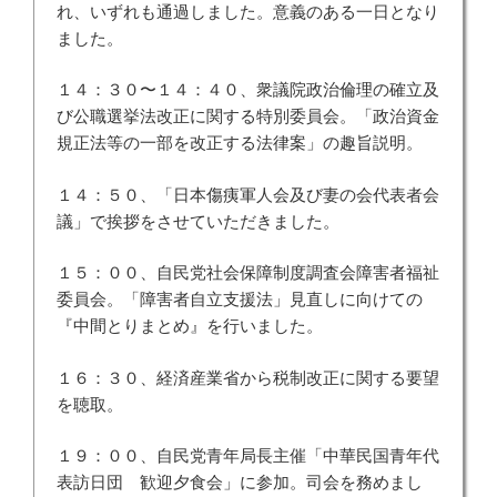
れ、いずれも通過しました。意義のある一日となり
ました。
１４：３０〜１４：４０、衆議院政治倫理の確立及
び公職選挙法改正に関する特別委員会。「政治資金
規正法等の一部を改正する法律案」の趣旨説明。
１４：５０、「日本傷痍軍人会及び妻の会代表者会
議」で挨拶をさせていただきました。
１５：００、自民党社会保障制度調査会障害者福祉
委員会。「障害者自立支援法」見直しに向けての
『中間とりまとめ』を行いました。
１６：３０、経済産業省から税制改正に関する要望
を聴取。
１９：００、自民党青年局長主催「中華民国青年代
表訪日団 歓迎夕食会」に参加。司会を務めまし