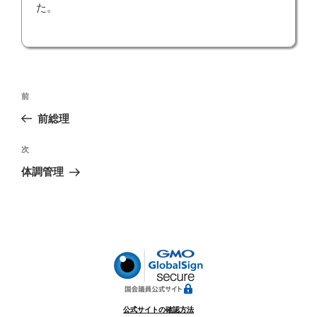
た。
投
前
前
稿
の
前総理
ナ
投
ビ
稿
次
次
ゲ
の
体調管理
投
ー
稿
シ
ョ
ン
公式サイトの確認方法