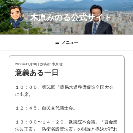
コ
ン
木原みのる公式サイト
テ
ン
ツ
へ
メニュー
ス
キ
ッ
投
2006年11月30日
投稿者:
木原 稔
プ
稿
意義ある一日
日:
１０：００、第51回「簡易水道整備促進全国大会」
に出席。
１２：４５、自民党代議士会。
１３：００〜１４：２０、衆議院本会議。「貸金業
法改正案」「防衛省設置法案」の討論と採決が行わ