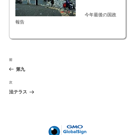
今年最後の国政
報告
投
前
前
稿
の
第九
ナ
投
ビ
稿
次
次
ゲ
の
法テラス
投
ー
稿
シ
ョ
ン