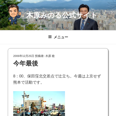
コ
ン
木原みのる公式サイト
テ
ン
ツ
へ
メニュー
ス
キ
ッ
投
2006年12月25日
投稿者:
木原 稔
プ
稿
今年最後
日:
8：00、保田窪北交差点で辻立ち。今週は上京せず
熊本で活動です。