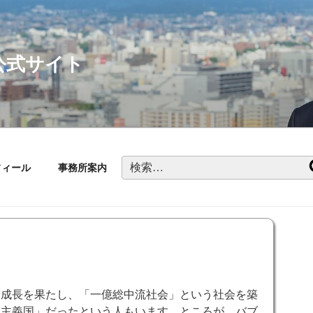
公式サイト
検
フィール
事務所案内
索:
成長を果たし、「一億総中流社会」という社会を築
会主義国」だったという人もいます。ところが、バブ