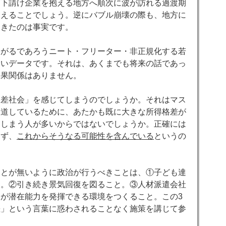
・下請け企業を抱える地方へ順次に波が訪れる過渡期
りえることでしょう。逆にバブル崩壊の際も、地方に
てきたのは事実です。
がるであろうニート・フリーター・非正規化する若
しいデータです。それは、あくまでも将来の話であっ
因果関係はありません。
格差社会」を感じてしまうのでしょうか。それはマス
報道しているために、あたかも既に大きな所得格差が
てしまう人が多いからではないでしょうか。正確には
えず、
これからそうなる可能性を含んでいる
というの
とが無いように政治が行うべきことは、①子ども達
と。②引き続き景気回復を図ること。③人材派遣会社
が潜在能力を発揮できる環境をつくること。この3
差」という言葉に惑わされることなく施策を講じて参