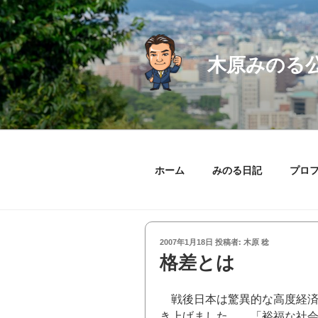
コ
ン
テ
ン
木原みのる
ツ
へ
ス
キ
ッ
プ
ホーム
みのる日記
プロ
投
2007年1月18日
投稿者:
木原 稔
稿
格差とは
日:
戦後日本は驚異的な高度経済
き上げました。。「裕福な社