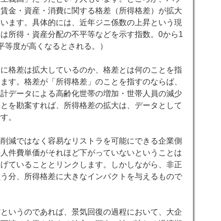
、賃金・資産・消費に関する格差（所得格差）が拡大
ています。具体的には、近年ジニ係数の上昇という現
は所得・資産分配の不平等などを示す指数。0から1
平等度が高くなるとされる。）
に格差は拡大しているのか、格差とは何のことを指
ります。格差が「所得格差」のことを指すのならば、
統計データによる高齢化世帯の増加・世帯人員の減少
ことを勘案すれば、所得格差の拡大は、データとして
です。
価削減ではなく容易なリストラを可能にできる企業側
の人件費単価がそれほど下がっていないということは
上げていることとリンクします。しかしながら、非正
負う分、所得格差に大きなインパクトを与えるもので
だというのであれば、景気回復の過程において、大企