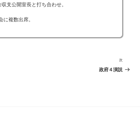
資金収支公開室長と打ち合わせ。
会に複数出席。
次
次
の
政府４演説
投
稿