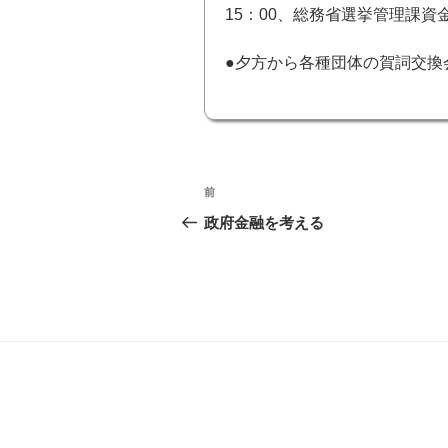
15：00、総務省選挙管理課
●夕方から各種団体の賀詞交換
投
前
前
稿
の
政府金融を考える
投
ナ
稿
ビ
ゲ
ー
シ
ョ