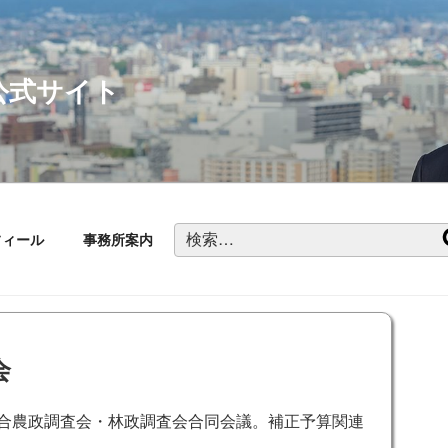
公式サイト
検
フィール
事務所案内
索:
会
総合農政調査会・林政調査会合同会議。補正予算関連