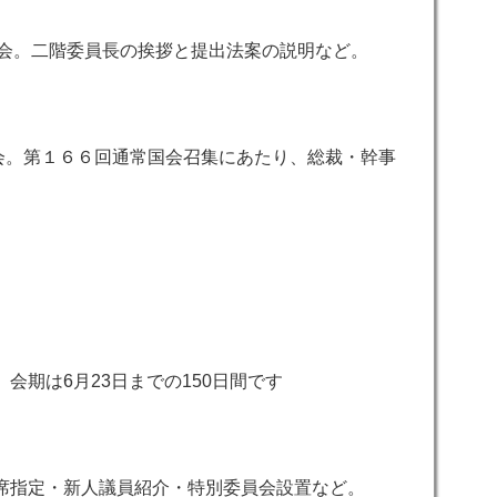
員会。二階委員長の挨拶と提出法案の説明など。
総会。第１６６回通常国会召集にあたり、総裁・幹事
期は6月23日までの150日間です
 座席指定・新人議員紹介・特別委員会設置など。