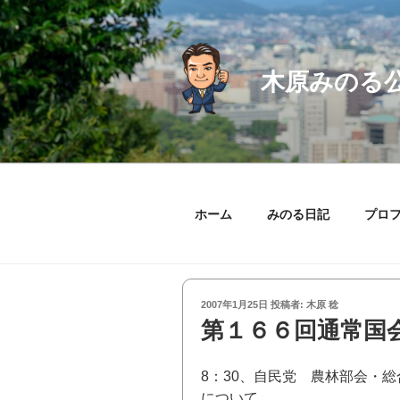
コ
ン
テ
ン
木原みのる
ツ
へ
ス
キ
ッ
プ
ホーム
みのる日記
プロ
投
2007年1月25日
投稿者:
木原 稔
稿
第１６６回通常国
日:
8：30、自民党 農林部会・
について。