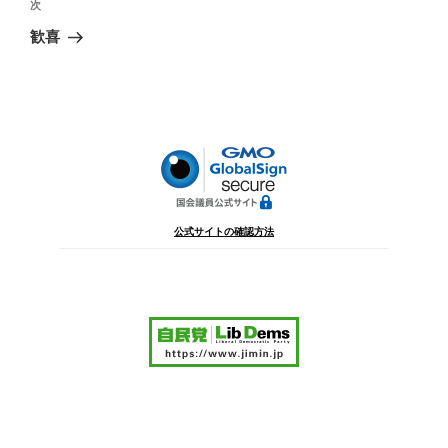
ビ
稿
次
次
ゲ
の
歓喜
投
ー
稿
シ
ョ
ン
公式サイトの確認方法