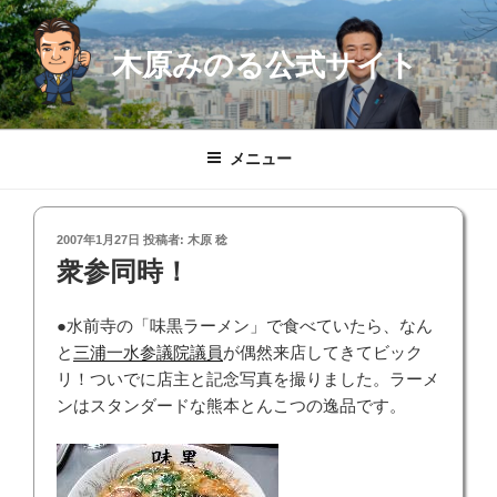
コ
ン
木原みのる公式サイト
テ
ン
ツ
へ
メニュー
ス
キ
ッ
投
2007年1月27日
投稿者:
木原 稔
プ
稿
衆参同時！
日:
●水前寺の「味黒ラーメン」で食べていたら、なん
と
三浦一水参議院議員
が偶然来店してきてビック
リ！ついでに店主と記念写真を撮りました。ラーメ
ンはスタンダードな熊本とんこつの逸品です。