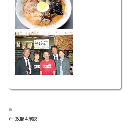
投
前
前
稿
の
政府４演説
ナ
投