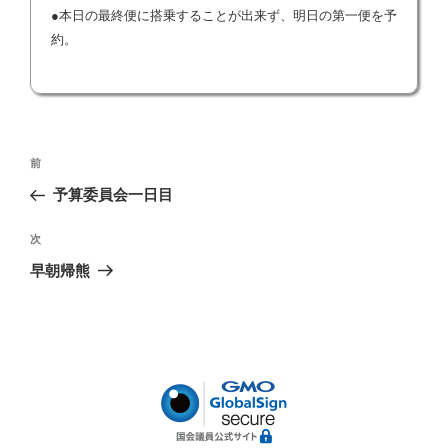
●本日の最終便に搭乗することが出来ず、明日の第一便を予
約。
投
前
前
稿
の
予算委員会一日目
ナ
投
ビ
稿
次
次
ゲ
の
早朝帰熊
投
ー
稿
シ
ョ
ン