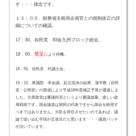
す・・・残念です。
１３：００、財務省主税局企画官との税制改正の詳
細についての確認。
17：30、自民党 83会九州ブロック総会。
18：00、
禁足
により待機。
18：55、自民党 代議士会。
19：10、衆議院 本会議。起立採決の結果、過半数（自民
党・公明党）の賛成により平成18年度補正予算が通過しま
した。欠席政党は審議拒否というより審議放棄。虚しい政
局戦術です。国会議員は国民の代表ですから国会を軽視す
べきではありません。大臣を辞任させたいのであれば、議
論で追い込む手段が正攻法だと思います・・・議員バッチ
が泣いています。