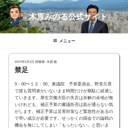
コ
ン
木原みのる公式サイト
テ
ン
ツ
へ
メニュー
ス
キ
ッ
投
2007年2月2日
投稿者:
木原 稔
プ
稿
禁足
日:
9：00〜１２：00、衆議院 予算委員会。野党欠席
で誰も質問者がいないまま時間だけが無駄に経過し
ていきます。厚生労働大臣の失言は弁解の余地が無
いけれども、補正予算の審議拒否は筋が通らない気
がします。補正予算は災害対策など緊急性があるの
で早い成立が必要です。せっかくの国会での論戦の
機会を無にしてしまい「もったいない」と思いま