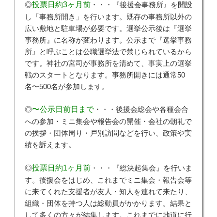
◎
投票日約3ヶ月前
・・・『後援会事務所』を開設
し「事務所開き」を行います。既存の事務所以外の
広い敷地と駐車場が必要です。選挙公示後は『選挙
事務所』に名称が変わります。公示まで『選挙事務
所』と呼ぶことは公職選挙法で禁じられているから
です。神社の宮司が事務所を清めて、事実上の選挙
戦のスタートとなります。事務所開きには通常50
名〜500名が参加します。
◎
〜公示日前日まで
・・・後援会総会や各種会合
への参加・ミニ集会や報告会の開催・会社の朝礼で
の挨拶・団体周り・戸別訪問などを行い、政策や実
績を訴えます。
◎
投票日約1ヶ月前
・・・『総決起集会』を行いま
す。後援会をはじめ、これまでミニ集会・報告会等
に来てくれた支援者が友人・知人を連れて来たり、
組織・団体を持つ人は総動員がかかります。結果と
して多くの方々が結集します。これまでに地道に行