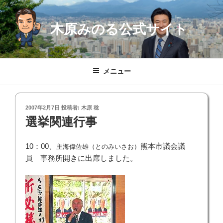
コ
ン
木原みのる公式サイト
テ
ン
ツ
へ
メニュー
ス
キ
ッ
投
2007年2月7日
投稿者:
木原 稔
プ
稿
選挙関連行事
日:
10：00、
熊本市議会議
主海偉佐雄（とのみいさお）
員 事務所開きに出席しました。