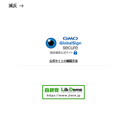
ゲ
の
減反
投
ー
稿
シ
ョ
ン
公式サイトの確認方法