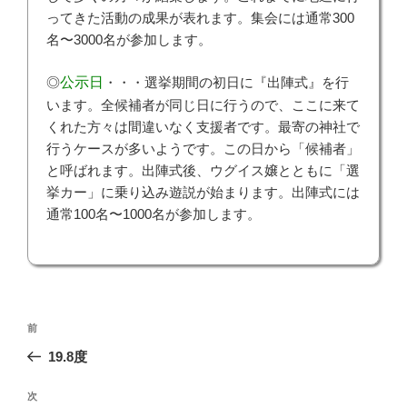
ってきた活動の成果が表れます。集会には通常300
名〜3000名が参加します。
◎
公示日
・・・選挙期間の初日に『出陣式』を行
います。全候補者が同じ日に行うので、ここに来て
くれた方々は間違いなく支援者です。最寄の神社で
行うケースが多いようです。この日から「候補者」
と呼ばれます。出陣式後、ウグイス嬢とともに「選
挙カー」に乗り込み遊説が始まります。出陣式には
通常100名〜1000名が参加します。
投
前
前
稿
の
19.8度
ナ
投
ビ
稿
次
次