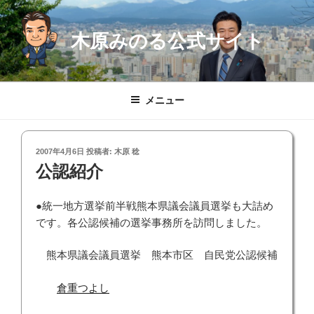
コ
ン
木原みのる公式サイト
テ
ン
ツ
へ
メニュー
ス
キ
ッ
投
2007年4月6日
投稿者:
木原 稔
プ
稿
公認紹介
日:
●統一地方選挙前半戦熊本県議会議員選挙も大詰め
です。各公認候補の選挙事務所を訪問しました。
熊本県議会議員選挙 熊本市区 自民党公認候補
倉重つよし