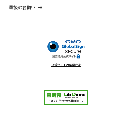
ゲ
の
最後のお願い
投
ー
稿
シ
ョ
ン
公式サイトの確認方法