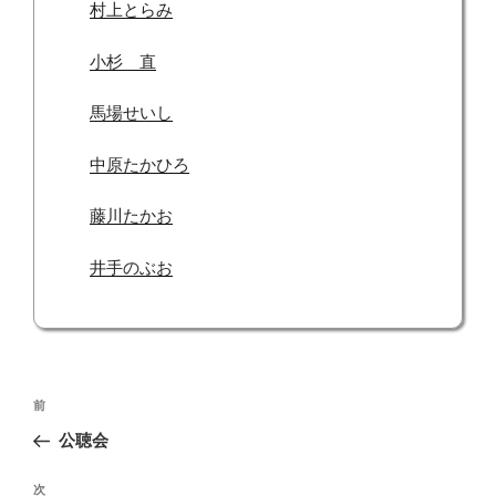
村上とらみ
小杉 直
馬場せいし
中原たかひろ
藤川たかお
井手のぶお
投
前
前
稿
の
公聴会
ナ
投
ビ
稿
次
次