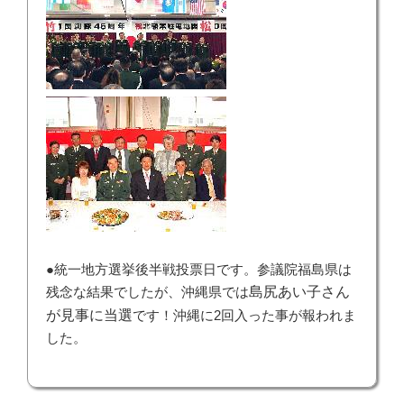
●統一地方選挙後半戦投票日です。参議院福島県は
残念な結果でしたが、沖縄県では
島尻あい子さん
が見事に当選
です！沖縄に2回入った事が報われま
した。