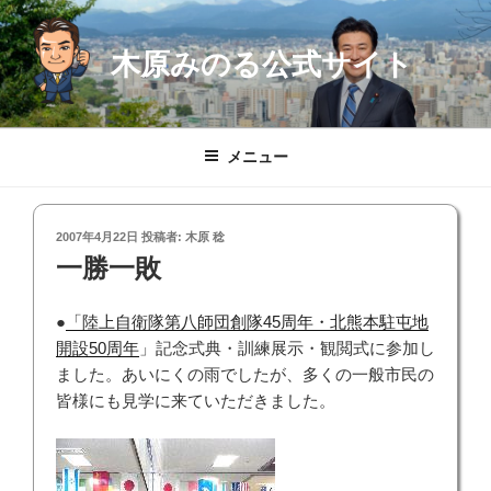
コ
ン
木原みのる公式サイト
テ
ン
ツ
へ
メニュー
ス
キ
ッ
投
2007年4月22日
投稿者:
木原 稔
プ
稿
一勝一敗
日:
●
「陸上自衛隊第八師団創隊45周年・北熊本駐屯地
開設50周年
」記念式典・訓練展示・観閲式に参加し
ました。あいにくの雨でしたが、多くの一般市民の
皆様にも見学に来ていただきました。