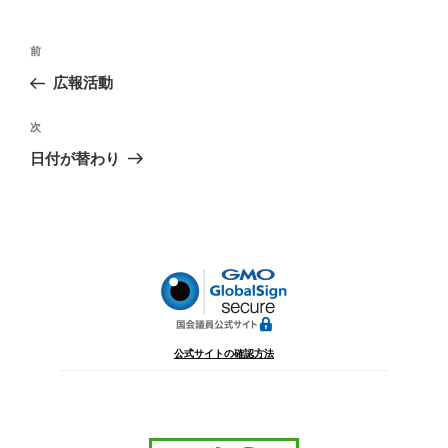
投
前
前
稿
の
広報活動
ナ
投
ビ
稿
次
次
ゲ
の
日付が替わり
投
ー
稿
シ
ョ
ン
公式サイトの確認方法