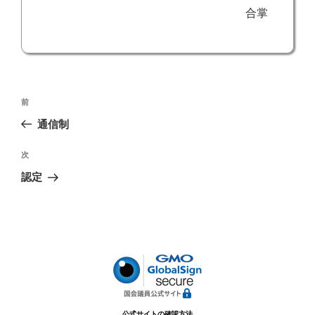
合掌
投
前
前
稿
の
通信制
ナ
投
ビ
稿
次
次
ゲ
の
認定
投
ー
稿
シ
ョ
ン
公式サイトの確認方法