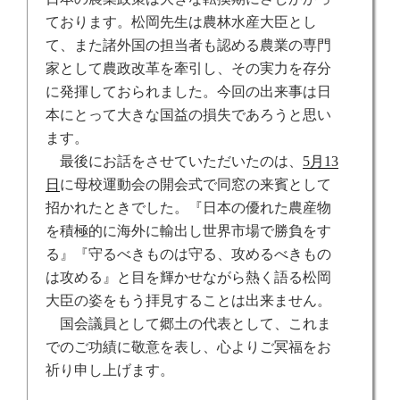
ております。松岡先生は農林水産大臣とし
て、また諸外国の担当者も認める農業の専門
家として農政改革を牽引し、その実力を存分
に発揮しておられました。今回の出来事は日
本にとって大きな国益の損失であろうと思い
ます。
最後にお話をさせていただいたのは、
5
月
13
日
に母校運動会の開会式で同窓の来賓として
招かれたときでした。『日本の優れた農産物
を積極的に海外に輸出し世界市場で勝負をす
る』『守るべきものは守る、攻めるべきもの
は攻める』と目を輝かせながら熱く語る松岡
大臣の姿をもう拝見することは出来ません。
国会議員として郷土の代表として、これま
でのご功績に敬意を表し、心よりご冥福をお
祈り申し上げます。