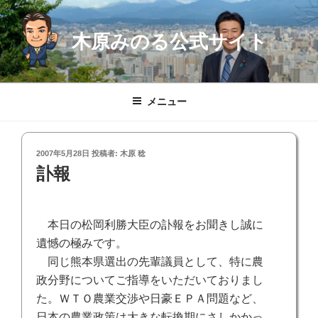
コ
ン
木原みのる公式サイト
テ
ン
ツ
へ
メニュー
ス
キ
ッ
投
2007年5月28日
投稿者:
木原 稔
プ
稿
訃報
日:
本日の松岡利勝大臣の訃報をお聞きし誠に
遺憾の極みです。
同じ熊本県選出の先輩議員として、特に農
政分野についてご指導をいただいておりまし
た。ＷＴＯ
農業交渉や日豪ＥＰＡ
問題など、
日本の農業政策は大きな転換期にさしかかっ