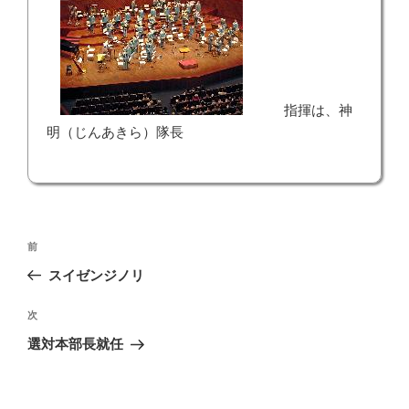
指揮は、神
明（じんあきら）隊長
投
前
前
稿
の
スイゼンジノリ
ナ
投
ビ
稿
次
次
ゲ
の
選対本部長就任
投
ー
稿
シ