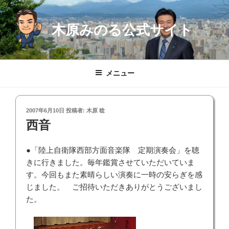
コ
ン
木原みのる公式サイト
テ
ン
ツ
へ
メニュー
ス
キ
ッ
投
2007年6月10日
投稿者:
木原 稔
プ
稿
西音
日:
●「陸上自衛隊西部方面音楽隊 定期演奏会」を聴
きに行きました。毎年鑑賞させていただいていま
す。今回もまた素晴らしい演奏に一時の安らぎを感
じました。 ご招待いただきありがとうございまし
た。