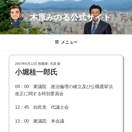
コ
ン
木原みのる公式サイト
テ
ン
ツ
へ
メニュー
ス
キ
ッ
投
2007年6月12日
投稿者:
木原 稔
プ
稿
小堀桂一郎氏
日:
09：00 衆議院 政治倫理の確立及び公職選挙法
改正に関する特別委員会
12：45 自民党 代議士会
13：00 衆議院 本会議