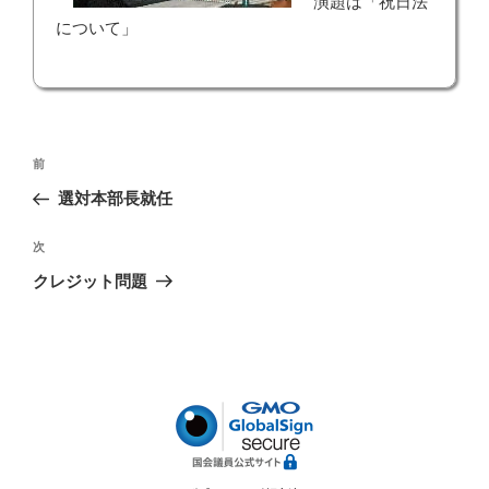
演題は「祝日法
について」
投
前
前
稿
の
選対本部長就任
ナ
投
ビ
稿
次
次
ゲ
の
クレジット問題
投
ー
稿
シ
ョ
ン